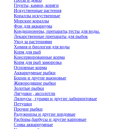
Гроты и декор
Грунты, камни, коряги
Искуственные растения
Кораллы искуственные
Морские кораллы
Фон для аквариума
Кондиционеры, препараты,тесты для воды.
Лекарственные препараты для рыбок
Уход за растениями
Химия и биология для воды
Корм для рыб
Консервированные корма
Корм для рыб заморозка
Основные корма
Аквариумные рыбки
Боции и другие вьюновые
Живородящие рыбки
Золотые рыбки
Лягушки , аксолотли
Лялиусы , гурами и другие лабиринтовые
Петушки
Прочие рыбки
Радужницы и другие хордовые
Расборы,барбусы и другие карповые
Сомы аквариумные