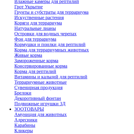
Влажные камеры для рептилий
Грот Укрытие
Грунты и субстраты для террариума
Искуственные растения
Коряги для террариума
Натуральные лианы
Островки для водных черепах
Фон для террариума
Кормушки и поилки для рептилий
Корма для террариумных животных
Живые корма
Замороженные корма
Консервированные корма
Корма для рептилий
Витамины и кальций для рептилий
Террариумные животные
Сувенирная продукция
Брелоки
Декоротивный фонтан
Подвижные игрушки 3Д
ЗООТОВАРЫ
Амуниция для животных
Адресники
Карабины
Кликеры