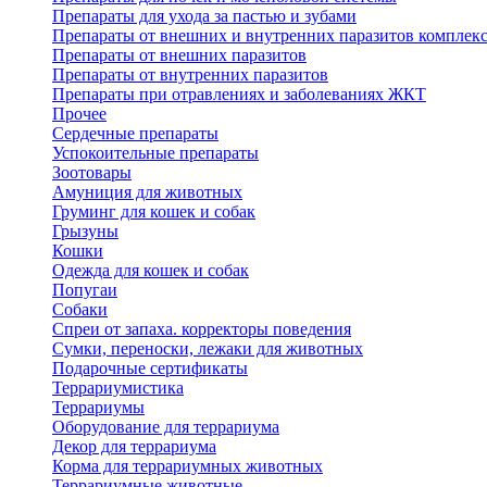
Препараты для ухода за пастью и зубами
Препараты от внешних и внутренних паразитов комплек
Препараты от внешних паразитов
Препараты от внутренних паразитов
Препараты при отравлениях и заболеваниях ЖКТ
Прочее
Сердечные препараты
Успокоительные препараты
Зоотовары
Амуниция для животных
Груминг для кошек и собак
Грызуны
Кошки
Одежда для кошек и собак
Попугаи
Собаки
Спреи от запаха. корректоры поведения
Сумки, переноски, лежаки для животных
Подарочные сертификаты
Террариумистика
Террариумы
Оборудование для террариума
Декор для террариума
Корма для террариумных животных
Террариумные животные