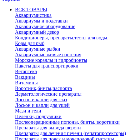
ВСЕ ТОВАРЫ
Аквариумистика
Аквариумы и подставки
Аквариумное оборудование
Аквариумный декор
Кондиционеры, препараты,тесты для воды.
Корм для рыб
Аквариумные рыбки
Аквариумные живые растения
Морские кораллы и гидробионты
Пакеты для транспортировки
Ветаптека
Вакцины
Витамины
Воротник,бинты,паспорта
Дерматологические препараты
Лосьон и капли для глаз
Лосьон и капли для ушей
Мази и гели
Пеленки, подгузники
Послеоперационные попоны, бинты, воротники
Препараты для вывода шерсти
Препараты для лечения печени (гепатопротекторы)
Препараты для почек и мочеполовой системы