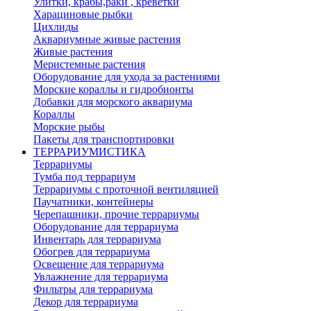
Улитки, крабы,раки , креветки
Харациновые рыбки
Цихлиды
Аквариумные живые растения
Живые растения
Меристемные растения
Оборудование для ухода за растениями
Морские кораллы и гидробионты
Добавки для морского аквариума
Кораллы
Морские рыбы
Пакеты для транспортировки
ТЕРРАРИУМИСТИКА
Террариумы
Тумба под террариум
Террариумы с проточной вентиляцией
Паучатники, контейнеры
Черепашники, прочие террариумы
Оборудование для террариума
Инвентарь для террариума
Обогрев для террариума
Освещение для террариума
Увлажнение для террариума
Фильтры для террариума
Декор для террариума