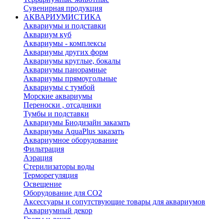
Сувенирная продукция
АКВАРИУМИСТИКА
Аквариумы и подставки
Аквариум куб
Аквариумы - комплексы
Аквариумы других форм
Аквариумы круглые, бокалы
Аквариумы панорамные
Аквариумы прямоугольные
Аквариумы с тумбой
Морские аквариумы
Переноски , отсадники
Тумбы и подставки
Аквариумы Биодизайн заказать
Аквариумы AquaPlus заказать
Аквариумное оборудование
Фильтрация
Аэрация
Стерилизаторы воды
Терморегуляция
Освещение
Оборудование для CO2
Аксессуары и сопутствующие товары для аквариумов
Аквариумный декор