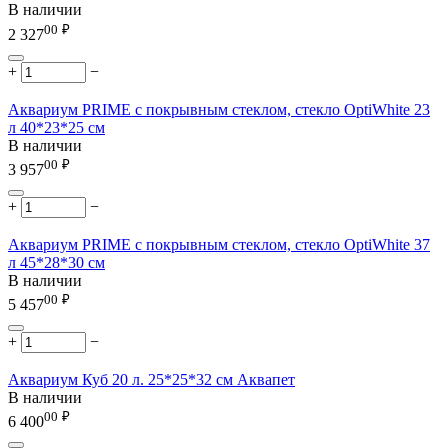
В наличии
00
₽
2 327
+
−
Аквариум PRIME с покрывным стеклом, стекло OptiWhite 23
л 40*23*25 см
В наличии
00
₽
3 957
+
−
Аквариум PRIME с покрывным стеклом, стекло OptiWhite 37
л 45*28*30 см
В наличии
00
₽
5 457
+
−
Аквариум Куб 20 л. 25*25*32 см Аквапет
В наличии
00
₽
6 400