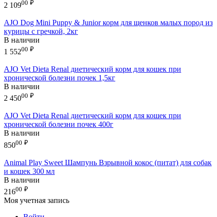
00
₽
2 109
AJO Dog Mini Puppy & Junior корм для щенков малых пород из
курицы с гречкой, 2кг
В наличии
00
₽
1 552
AJO Vet Dieta Renal диетический корм для кошек при
хронической болезни почек 1,5кг
В наличии
00
₽
2 450
AJO Vet Dieta Renal диетический корм для кошек при
хронической болезни почек 400г
В наличии
00
₽
850
Animal Play Sweet Шампунь Взрывной кокос (питат) для собак
и кошек 300 мл
В наличии
00
₽
216
Моя учетная запись
Войти