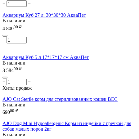
+
−
Аквариум Куб 27 л. 30*30*30 АкваПет
В наличии
00
₽
4 800
+
−
Аквариум Куб 5 л 17*17*17 см АкваПет
В наличии
00
₽
3 584
+
−
Хиты продаж
AJO Cat Sterile корм для стерилизованных кошек ВЕС
В наличии
00
₽
690
AJO Dog Mini Hypoallergenic Корм из индейки с гречкой для
собак малых пород 2кг
В наличии