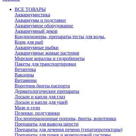
ВСЕ ТОВАРЫ
Аквариумистика
Аквариумы и подставки
Аквариумное оборудование
Аквариумный декор
Кондиционеры, препараты,тесты для воды.
Корм для рыб
Аквариумные рыбки
Аквариумные живые растения
Морские кораллы и гидробионты
Пакеты для транспортировки
Ветаптека
Вакцины
Витамины
Воротник,бинты,паспорта
Дерматологические препараты
Лосьон и капли для глаз
Лосьон и капли для ушей
Мази и гели
Пеленки, подгузники
Послеоперационные попоны, бинты, воротники
Препараты для вывода шерсти
Препараты для лечения печени (гепатопротекторы)
Препараты для почек и мочеполовой системы