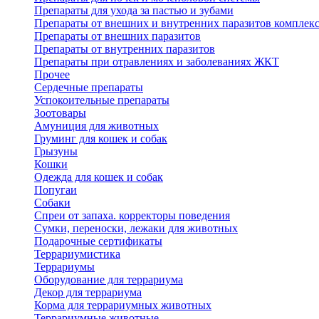
Препараты для ухода за пастью и зубами
Препараты от внешних и внутренних паразитов комплек
Препараты от внешних паразитов
Препараты от внутренних паразитов
Препараты при отравлениях и заболеваниях ЖКТ
Прочее
Сердечные препараты
Успокоительные препараты
Зоотовары
Амуниция для животных
Груминг для кошек и собак
Грызуны
Кошки
Одежда для кошек и собак
Попугаи
Собаки
Спреи от запаха. корректоры поведения
Сумки, переноски, лежаки для животных
Подарочные сертификаты
Террариумистика
Террариумы
Оборудование для террариума
Декор для террариума
Корма для террариумных животных
Террариумные животные