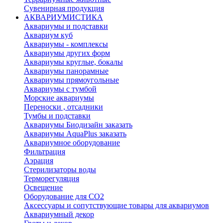
Сувенирная продукция
АКВАРИУМИСТИКА
Аквариумы и подставки
Аквариум куб
Аквариумы - комплексы
Аквариумы других форм
Аквариумы круглые, бокалы
Аквариумы панорамные
Аквариумы прямоугольные
Аквариумы с тумбой
Морские аквариумы
Переноски , отсадники
Тумбы и подставки
Аквариумы Биодизайн заказать
Аквариумы AquaPlus заказать
Аквариумное оборудование
Фильтрация
Аэрация
Стерилизаторы воды
Терморегуляция
Освещение
Оборудование для CO2
Аксессуары и сопутствующие товары для аквариумов
Аквариумный декор