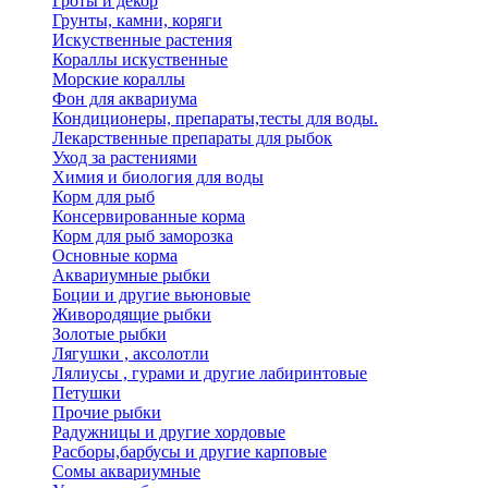
Гроты и декор
Грунты, камни, коряги
Искуственные растения
Кораллы искуственные
Морские кораллы
Фон для аквариума
Кондиционеры, препараты,тесты для воды.
Лекарственные препараты для рыбок
Уход за растениями
Химия и биология для воды
Корм для рыб
Консервированные корма
Корм для рыб заморозка
Основные корма
Аквариумные рыбки
Боции и другие вьюновые
Живородящие рыбки
Золотые рыбки
Лягушки , аксолотли
Лялиусы , гурами и другие лабиринтовые
Петушки
Прочие рыбки
Радужницы и другие хордовые
Расборы,барбусы и другие карповые
Сомы аквариумные