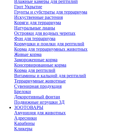
Влажные камеры для рептилий
Грот Укрытие
Грунты и субстраты для террариума
Искуственные растения
Коряги для террариума
Натуральные лианы
Островки для водных черепах
Фон для террариума
Кормушки и поилки для рептилий
Корма для террариумных животных
Живые корма
Замороженные корма
Консервированные корма
Корма для рептилий
Витамины и кальций для рептилий
Террариумные животные
Сувенирная продукция
Брелоки
Декоротивный фонтан
Подвижные игрушки 3Д
ЗООТОВАРЫ
Амуниция для животных
Адресники
Карабины
Кликеры