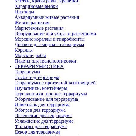
Улитки, крабы,раки , креветки
Харациновые рыбки
Цихлиды
Аквариумные живые растения
Живые растения
Меристемные растения
Оборудование для ухода за растениями
Морские кораллы и гидробионты
Добавки для морского аквариума
Кораллы
Морские рыбы
Пакеты для транспортировки
ТЕРРАРИУМИСТИКА
Террариумы
Тумба под террариум
Террариумы с проточной вентиляцией
Паучатники, контейнеры
Черепашники, прочие террариумы
Оборудование для террариума
Инвентарь для террариума
Обогрев для террариума
Освещение для террариума
Увлажнение для террариума
Фильтры для террариума
Декор для террариума