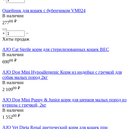
Ошейник для кошек с бубенчиком VM024
В наличии
00
₽
277
+
−
Хиты продаж
AJO Cat Sterile корм для стерилизованных кошек ВЕС
В наличии
00
₽
690
AJO Dog Mini Hypoallergenic Корм из индейки с гречкой для
собак малых пород 2кг
В наличии
00
₽
2 109
AJO Dog Mini Puppy & Junior корм для щенков малых пород из
курицы с гречкой, 2кг
В наличии
00
₽
1 552
AJO Vet Dieta Renal диетический корм для кошек при