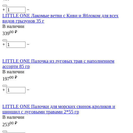
+
−
LITTLE ONE Лакомые ветви с Киви и Яблоком для всех
видов грызунов 35 г
В наличии
00
₽
339
+
−
LITTLE ONE Палочка из луговых трав с наполнением
ассорти 85 гр
В наличии
00
₽
197
+
−
LITTLE ONE Палочки для морских свинок,кроликов и
шиншил с луговыми травами 2*55 гр
В наличии
00
₽
253