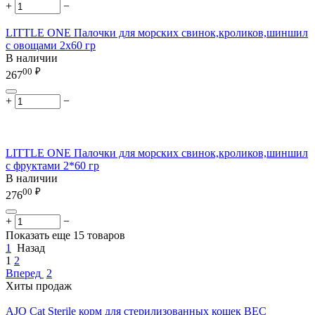
+
−
LITTLE ONE Палочки для морских свинок,кроликов,шиншил
с овощами 2х60 гр
В наличии
00
₽
267
+
−
LITTLE ONE Палочки для морских свинок,кроликов,шиншил
с фруктами 2*60 гр
В наличии
00
₽
276
+
−
Показать еще 15 товаров
1
Назад
1
2
Вперед
2
Хиты продаж
AJO Cat Sterile корм для стерилизованных кошек ВЕС