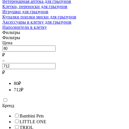
Ветеренарная аптека для грызунов
Клетки, переноски для грызунов
Игрушки для грызунов
Купалки поилки миски для грызунов
Аксессуары в клетку для грызунов
Наполнители в клетку
Фильтры
Фильтры
Цена
₽
–
₽
80
₽
712
₽
Бренд
Bambini Pets
LITTLE ONE
TRIOL