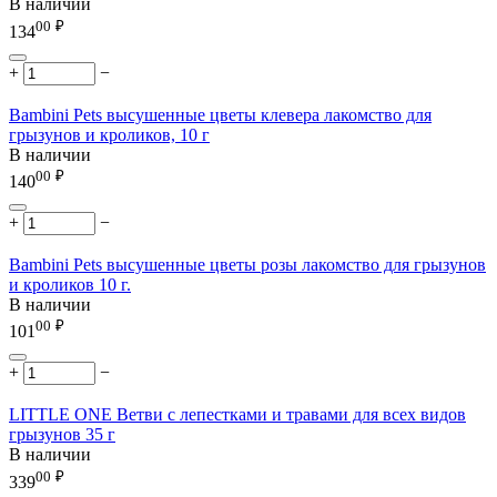
В наличии
00
₽
134
+
−
Bambini Pets высушенные цветы клевера лакомство для
грызунов и кроликов, 10 г
В наличии
00
₽
140
+
−
Bambini Pets высушенные цветы розы лакомство для грызунов
и кроликов 10 г.
В наличии
00
₽
101
+
−
LITTLE ONE Ветви c лепестками и травами для всех видов
грызунов 35 г
В наличии
00
₽
339