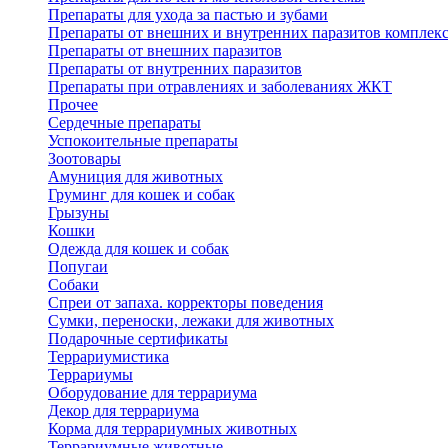
Препараты для ухода за пастью и зубами
Препараты от внешних и внутренних паразитов комплек
Препараты от внешних паразитов
Препараты от внутренних паразитов
Препараты при отравлениях и заболеваниях ЖКТ
Прочее
Сердечные препараты
Успокоительные препараты
Зоотовары
Амуниция для животных
Груминг для кошек и собак
Грызуны
Кошки
Одежда для кошек и собак
Попугаи
Собаки
Спреи от запаха. корректоры поведения
Сумки, переноски, лежаки для животных
Подарочные сертификаты
Террариумистика
Террариумы
Оборудование для террариума
Декор для террариума
Корма для террариумных животных
Террариумные животные