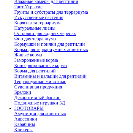
Влажные камеры для рептилий
Грот Укрытие
Грунты и субстраты для террариума
Искуственные растения
Коряги для террариума
Натуральные лианы
Островки для водных черепах
Фон для террариума
Кормушки и поилки для рептилий
Корма для террариумных животных
Живые корма
Замороженные корма
Консервированные корма
Корма для рептилий
Витамины и кальций для рептилий
Террариумные животные
Сувенирная продукция
Брелоки
Декоротивный фонтан
Подвижные игрушки 3Д
ЗООТОВАРЫ
Амуниция для животных
Адресники
Карабины
Кликеры