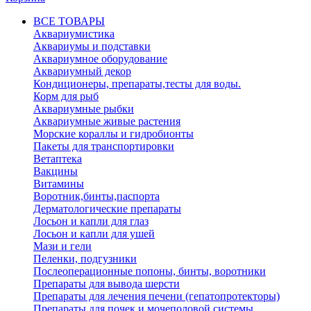
ВСЕ ТОВАРЫ
Аквариумистика
Аквариумы и подставки
Аквариумное оборудование
Аквариумный декор
Кондиционеры, препараты,тесты для воды.
Корм для рыб
Аквариумные рыбки
Аквариумные живые растения
Морские кораллы и гидробионты
Пакеты для транспортировки
Ветаптека
Вакцины
Витамины
Воротник,бинты,паспорта
Дерматологические препараты
Лосьон и капли для глаз
Лосьон и капли для ушей
Мази и гели
Пеленки, подгузники
Послеоперационные попоны, бинты, воротники
Препараты для вывода шерсти
Препараты для лечения печени (гепатопротекторы)
Препараты для почек и мочеполовой системы