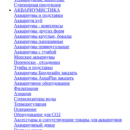
Сувенирная продукция
АКВАРИУМИСТИКА
Аквариумы и подставки
Аквариум куб
Аквариумы - комплексы
Аквариумы других форм
Аквариумы круглые, бокалы
Аквариумы панорамные
Аквариумы прямоугольные
Аквариумы с тумбой
Морские аквариумы
Переноски , отсадники
Тумбы и подставки
Аквариумы Биодизайн заказать
Аквариумы AquaPlus заказать
Аквариумное оборудование
Фильтрация
Аэрация
Стерилизаторы воды
Терморегуляция
Освещение
Оборудование для CO2
Аксессуары и сопутствующие товары для аквариумов
Аквариумный декор