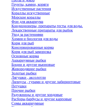
Гроты и декор
Грунты, камни, коряги
Искуственные растения
Кораллы искуственные
Морские кораллы
Фон для аквариума
Кондиционеры, препараты,тесты для воды.
Лекарственные препараты для рыбок
Уход за растениями
Химия и биология для воды
Корм для рыб
Консервированные корма
Корм для рыб заморозка
Основные корма
Аквариумные рыбки
Боции и другие вьюновые
Живородящие рыбки
Золотые рыбки
Лягушки , аксолотли
Лялиусы , гурами и другие лабиринтовые
Петушки
Прочие рыбки
Радужницы и другие хордовые
Расборы,барбусы и другие карповые
Сомы аквариумные