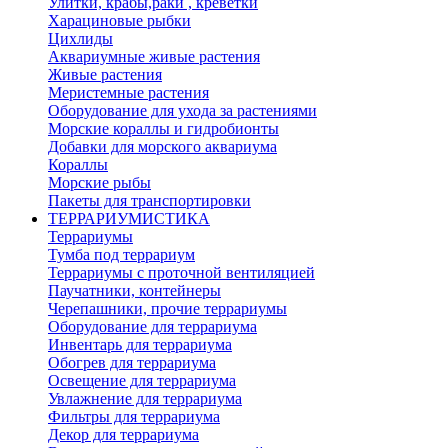
Улитки, крабы,раки , креветки
Харациновые рыбки
Цихлиды
Аквариумные живые растения
Живые растения
Меристемные растения
Оборудование для ухода за растениями
Морские кораллы и гидробионты
Добавки для морского аквариума
Кораллы
Морские рыбы
Пакеты для транспортировки
ТЕРРАРИУМИСТИКА
Террариумы
Тумба под террариум
Террариумы с проточной вентиляцией
Паучатники, контейнеры
Черепашники, прочие террариумы
Оборудование для террариума
Инвентарь для террариума
Обогрев для террариума
Освещение для террариума
Увлажнение для террариума
Фильтры для террариума
Декор для террариума