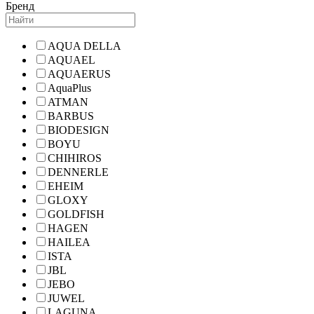
Бренд
AQUA DELLA
AQUAEL
AQUAERUS
AquaPlus
ATMAN
BARBUS
BIODESIGN
BOYU
CHIHIROS
DENNERLE
EHEIM
GLOXY
GOLDFISH
HAGEN
HAILEA
ISTA
JBL
JEBO
JUWEL
LAGUNA