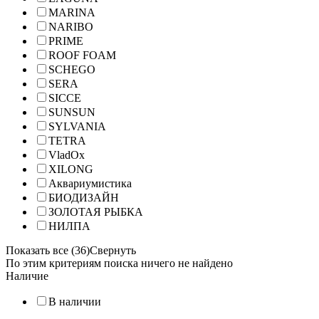
MARINA
NARIBO
PRIME
ROOF FOAM
SCHEGO
SERA
SICCE
SUNSUN
SYLVANIA
TETRA
VladOx
XILONG
Аквариумистика
БИОДИЗАЙН
ЗОЛОТАЯ РЫБКА
НИЛПА
Показать все (36)
Свернуть
По этим критериям поиска ничего не найдено
Наличие
В наличии