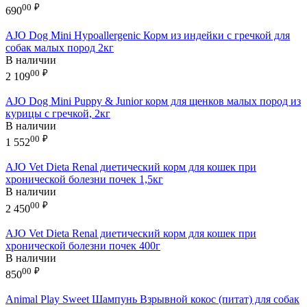
00
₽
690
AJO Dog Mini Hypoallergenic Корм из индейки с гречкой для
собак малых пород 2кг
В наличии
00
₽
2 109
AJO Dog Mini Puppy & Junior корм для щенков малых пород из
курицы с гречкой, 2кг
В наличии
00
₽
1 552
AJO Vet Dieta Renal диетический корм для кошек при
хронической болезни почек 1,5кг
В наличии
00
₽
2 450
AJO Vet Dieta Renal диетический корм для кошек при
хронической болезни почек 400г
В наличии
00
₽
850
Animal Play Sweet Шампунь Взрывной кокос (питат) для собак