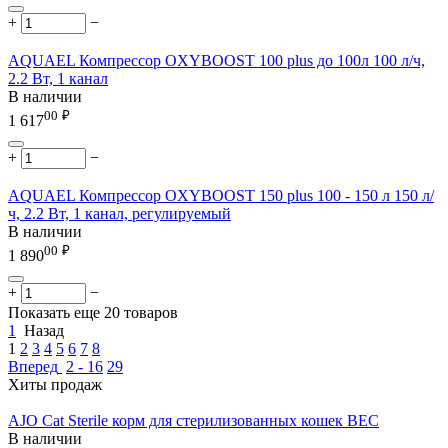
+
−
AQUAEL Компрессор OXYBOOST 100 plus до 100л 100 л/ч,
2.2 Вт, 1 канал
В наличии
00
₽
1 617
+
−
AQUAEL Компрессор OXYBOOST 150 plus 100 - 150 л 150 л/
ч, 2.2 Вт, 1 канал, регулируемый
В наличии
00
₽
1 890
+
−
Показать еще 20 товаров
1
Назад
1
2
3
4
5
6
7
8
Вперед
2 - 16
29
Хиты продаж
AJO Cat Sterile корм для стерилизованных кошек ВЕС
В наличии