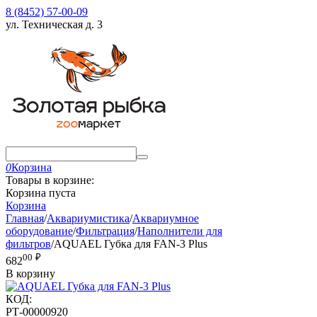
8 (8452) 57-00-09
ул. Техническая д. 3
0
Корзина
Товары в корзине:
Корзина пуста
Корзина
Главная
/
Аквариумистика
/
Аквариумное
оборудование
/
Фильтрация
/
Наполнители для
фильтров
/
AQUAEL Губка для FAN-3 Plus
00
₽
682
В корзину
КОД:
РТ-00000920