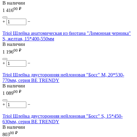
В наличии
00
₽
1 416
+
−
Triol Шлейка анатомическая из биотана "Лимонная черника"
S, желтая, 15*400-550мм
В наличии
00
₽
1 196
+
−
Triol Шлейка двусторонняя нейлоновая "Босс" M, 20*530-
770мм, серия BE TRENDY
В наличии
00
₽
1 089
+
−
Triol Шлейка двусторонняя нейлоновая "Босс" S, 15*450-
630мм, серия BE TRENDY
В наличии
00
₽
803