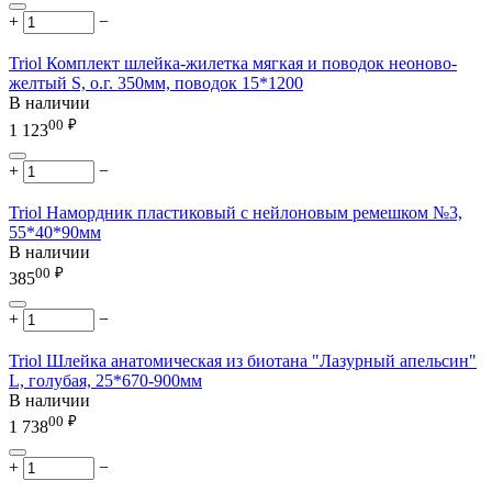
+
−
Triol Комплект шлейка-жилетка мягкая и поводок неоново-
желтый S, о.г. 350мм, поводок 15*1200
В наличии
00
₽
1 123
+
−
Triol Намордник пластиковый с нейлоновым ремешком №3,
55*40*90мм
В наличии
00
₽
385
+
−
Triol Шлейка анатомическая из биотана "Лазурный апельсин"
L, голубая, 25*670-900мм
В наличии
00
₽
1 738
+
−