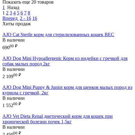
Показать еще 20 товаров
1
Назад
1
2
3
4
5
6
7
8
Вперед
2 - 16
16
Хиты продаж
AJO Cat Sterile корм для стерилизованных кошек ВЕС
В наличии
00
₽
690
AJO Dog Mini Hypoallergenic Корм из индейки с гречкой для
собак малых пород 2кг
В наличии
00
₽
2 109
AJO Dog Mini Puppy & Junior корм для щенков малых пород из
курицы с гречкой, 2кг
В наличии
00
₽
1 552
AJO Vet Dieta Renal диетический корм для кошек при
хронической болезни почек 1,5кг
В наличии
00
₽
2 450