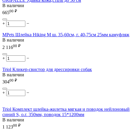
GRIPALLE Удавка кожа,сталь до 50 см
В наличии
00
₽
665
+
−
MPets Шлейка Hiking М ш. 35-60см, г. 40-75см 25мм камуфляж
В наличии
00
₽
2 116
+
−
Triol Кликер-свистор для дрессировки собак
В наличии
00
₽
304
+
−
Triol Комплект шлейка-жилетка мягкая и поводок нейлоновый
синий S, о.г. 350мм, поводок 15*1200мм
В наличии
00
₽
1 123