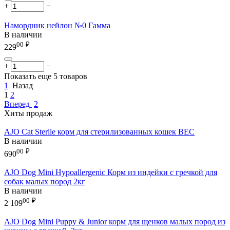
+
−
Намордник нейлон №0 Гамма
В наличии
00
₽
229
+
−
Показать еще 5 товаров
1
Назад
1
2
Вперед
2
Хиты продаж
AJO Cat Sterile корм для стерилизованных кошек ВЕС
В наличии
00
₽
690
AJO Dog Mini Hypoallergenic Корм из индейки с гречкой для
собак малых пород 2кг
В наличии
00
₽
2 109
AJO Dog Mini Puppy & Junior корм для щенков малых пород из