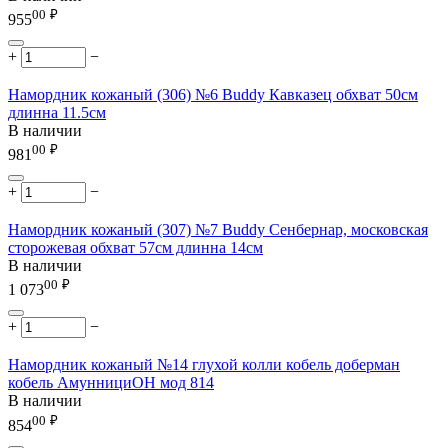
00
₽
955
+
−
Намордник кожаный (306) №6 Buddy Кавказец обхват 50см
длинна 11.5см
В наличии
00
₽
981
+
−
Намордник кожаный (307) №7 Buddy Сенбернар, московская
сторожевая обхват 57см длинна 14см
В наличии
00
₽
1 073
+
−
Намордник кожаный №14 глухой колли кобель доберман
кобель АмуннициОН мод 814
В наличии
00
₽
854