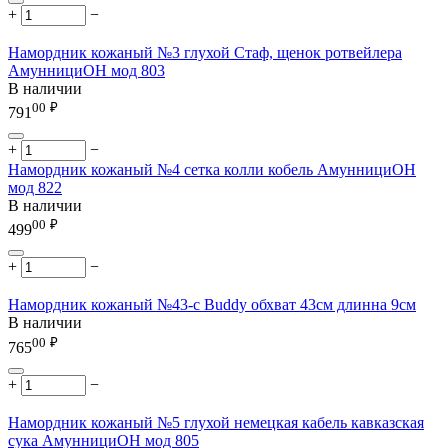
+
−
Намордник кожаный №3 глухой Стаф, щенок ротвейлера
АмуннициОН мод 803
В наличии
00
₽
791
+
−
Намордник кожаный №4 сетка колли кобель АмуннициОН
мод 822
В наличии
00
₽
499
+
−
Намордник кожаный №43-с Buddy обхват 43см длинна 9см
В наличии
00
₽
765
+
−
Намордник кожаный №5 глухой немецкая кабель кавказская
сука АмуннициОН мод 805