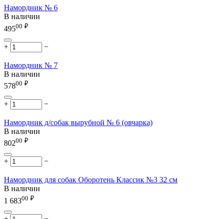
Намордник № 6
В наличии
00
₽
495
+
−
Намордник № 7
В наличии
00
₽
578
+
−
Намордник д/собак вырубной № 6 (овчарка)
В наличии
00
₽
802
+
−
Намордник для собак Оборотень Классик №3 32 см
В наличии
00
₽
1 683
+
−