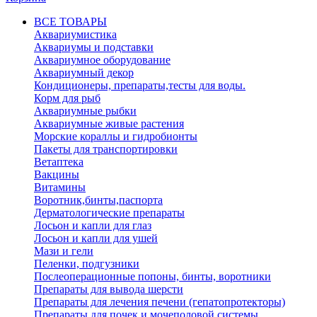
ВСЕ ТОВАРЫ
Аквариумистика
Аквариумы и подставки
Аквариумное оборудование
Аквариумный декор
Кондиционеры, препараты,тесты для воды.
Корм для рыб
Аквариумные рыбки
Аквариумные живые растения
Морские кораллы и гидробионты
Пакеты для транспортировки
Ветаптека
Вакцины
Витамины
Воротник,бинты,паспорта
Дерматологические препараты
Лосьон и капли для глаз
Лосьон и капли для ушей
Мази и гели
Пеленки, подгузники
Послеоперационные попоны, бинты, воротники
Препараты для вывода шерсти
Препараты для лечения печени (гепатопротекторы)
Препараты для почек и мочеполовой системы