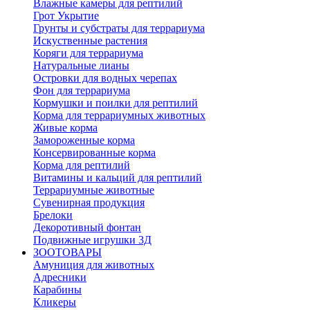
Влажные камеры для рептилий
Грот Укрытие
Грунты и субстраты для террариума
Искуственные растения
Коряги для террариума
Натуральные лианы
Островки для водных черепах
Фон для террариума
Кормушки и поилки для рептилий
Корма для террариумных животных
Живые корма
Замороженные корма
Консервированные корма
Корма для рептилий
Витамины и кальций для рептилий
Террариумные животные
Сувенирная продукция
Брелоки
Декоротивный фонтан
Подвижные игрушки 3Д
ЗООТОВАРЫ
Амуниция для животных
Адресники
Карабины
Кликеры