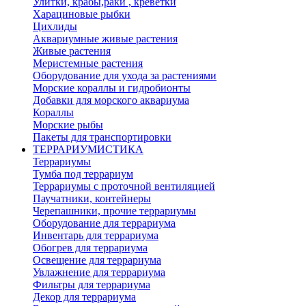
Улитки, крабы,раки , креветки
Харациновые рыбки
Цихлиды
Аквариумные живые растения
Живые растения
Меристемные растения
Оборудование для ухода за растениями
Морские кораллы и гидробионты
Добавки для морского аквариума
Кораллы
Морские рыбы
Пакеты для транспортировки
ТЕРРАРИУМИСТИКА
Террариумы
Тумба под террариум
Террариумы с проточной вентиляцией
Паучатники, контейнеры
Черепашники, прочие террариумы
Оборудование для террариума
Инвентарь для террариума
Обогрев для террариума
Освещение для террариума
Увлажнение для террариума
Фильтры для террариума
Декор для террариума