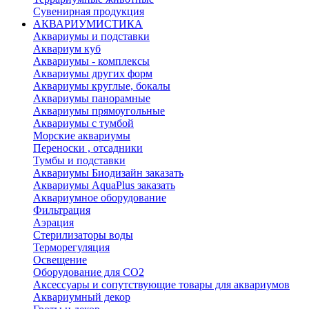
Сувенирная продукция
АКВАРИУМИСТИКА
Аквариумы и подставки
Аквариум куб
Аквариумы - комплексы
Аквариумы других форм
Аквариумы круглые, бокалы
Аквариумы панорамные
Аквариумы прямоугольные
Аквариумы с тумбой
Морские аквариумы
Переноски , отсадники
Тумбы и подставки
Аквариумы Биодизайн заказать
Аквариумы AquaPlus заказать
Аквариумное оборудование
Фильтрация
Аэрация
Стерилизаторы воды
Терморегуляция
Освещение
Оборудование для CO2
Аксессуары и сопутствующие товары для аквариумов
Аквариумный декор