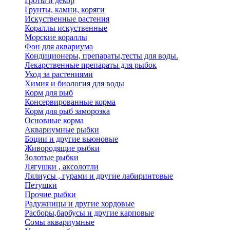
Гроты и декор
Грунты, камни, коряги
Искуственные растения
Кораллы искуственные
Морские кораллы
Фон для аквариума
Кондиционеры, препараты,тесты для воды.
Лекарственные препараты для рыбок
Уход за растениями
Химия и биология для воды
Корм для рыб
Консервированные корма
Корм для рыб заморозка
Основные корма
Аквариумные рыбки
Боции и другие вьюновые
Живородящие рыбки
Золотые рыбки
Лягушки , аксолотли
Лялиусы , гурами и другие лабиринтовые
Петушки
Прочие рыбки
Радужницы и другие хордовые
Расборы,барбусы и другие карповые
Сомы аквариумные