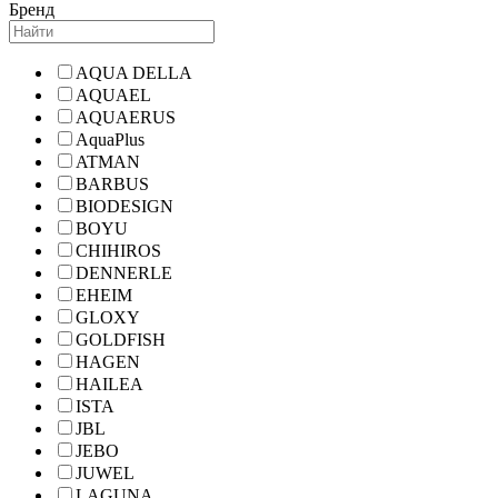
Бренд
AQUA DELLA
AQUAEL
AQUAERUS
AquaPlus
ATMAN
BARBUS
BIODESIGN
BOYU
CHIHIROS
DENNERLE
EHEIM
GLOXY
GOLDFISH
HAGEN
HAILEA
ISTA
JBL
JEBO
JUWEL
LAGUNA