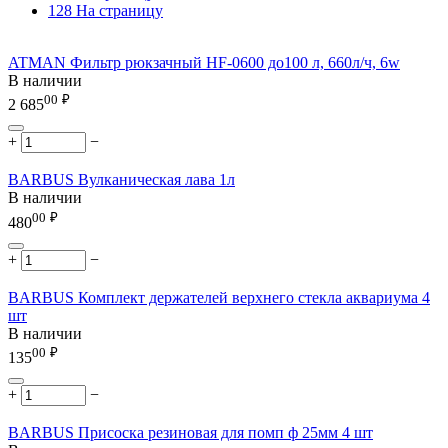
128 На страницу
ATMAN Фильтр рюкзачный HF-0600 до100 л, 660л/ч, 6w
В наличии
00
₽
2 685
+
−
BARBUS Вулканическая лава 1л
В наличии
00
₽
480
+
−
BARBUS Комплект держателей верxнего стекла аквариума 4
шт
В наличии
00
₽
135
+
−
BARBUS Присоска резиновая для помп ф 25мм 4 шт