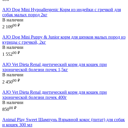
AJO Dog Mini Hypoallergenic Корм из индейки с гречкой для
собак малых пород 2кг
В наличии
00
₽
2 109
AJO Dog Mini Puppy & Junior корм для щенков малых пород из
курицы с гречкой, 2кг
В наличии
00
₽
1 552
AJO Vet Dieta Renal диетический корм для кошек при
хронической болезни почек 1,5кг
В наличии
00
₽
2 450
AJO Vet Dieta Renal диетический корм для кошек при
хронической болезни почек 400г
В наличии
00
₽
850
Animal Play Sweet Шампунь Взрывной кокос (питат) для собак
и кошек 300 мл