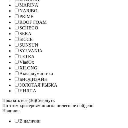
MARINA
NARIBO
PRIME
ROOF FOAM
SCHEGO
SERA
SICCE
SUNSUN
SYLVANIA
TETRA
VladOx
XILONG
Аквариумистика
БИОДИЗАЙН
ЗОЛОТАЯ РЫБКА
НИЛПА
Показать все (36)
Свернуть
По этим критериям поиска ничего не найдено
Наличие
В наличии