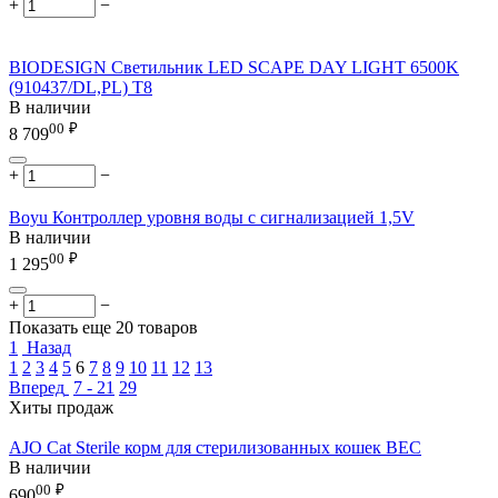
+
−
BIODESIGN Светильник LED SCAPE DAY LIGHT 6500K
(910437/DL,PL) Т8
В наличии
00
₽
8 709
+
−
Boyu Контроллер уровня воды с сигнализацией 1,5V
В наличии
00
₽
1 295
+
−
Показать еще 20 товаров
1
Назад
1
2
3
4
5
6
7
8
9
10
11
12
13
Вперед
7 - 21
29
Хиты продаж
AJO Cat Sterile корм для стерилизованных кошек ВЕС
В наличии
00
₽
690