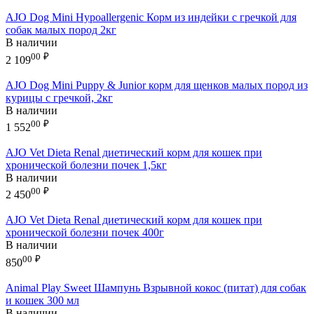
AJO Dog Mini Hypoallergenic Корм из индейки с гречкой для
собак малых пород 2кг
В наличии
00
₽
2 109
AJO Dog Mini Puppy & Junior корм для щенков малых пород из
курицы с гречкой, 2кг
В наличии
00
₽
1 552
AJO Vet Dieta Renal диетический корм для кошек при
хронической болезни почек 1,5кг
В наличии
00
₽
2 450
AJO Vet Dieta Renal диетический корм для кошек при
хронической болезни почек 400г
В наличии
00
₽
850
Animal Play Sweet Шампунь Взрывной кокос (питат) для собак
и кошек 300 мл
В наличии