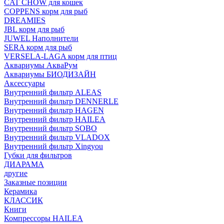
CAT CHOW для кошек
COPPENS корм для рыб
DREAMIES
JBL корм для рыб
JUWEL Наполнители
SERA корм для рыб
VERSELA-LAGA корм для птиц
Аквариумы АкваРум
Аквариумы БИОДИЗАЙН
Аксессуары
Внутренний фильтр ALEAS
Внутренний фильтр DENNERLE
Внутренний фильтр HAGEN
Внутренний фильтр HAILEA
Внутренний фильтр SOBO
Внутренний фильтр VLADOX
Внутренний фильтр Xingyou
Губки для фильтров
ДИАРАМА
другие
Заказные позиции
Керамика
КЛАССИК
Книги
Компрессоры HAILEA