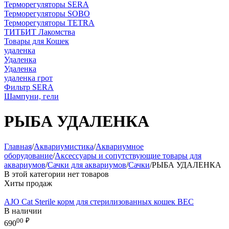
Терморегуляторы SERA
Терморегуляторы SOBO
Терморегуляторы TETRA
ТИТБИТ Лакомства
Товары для Кошек
удаленка
Удаленка
Удаленка
удаленка грот
Фильтр SERA
Шампуни, гели
РЫБА УДАЛЕНКА
Главная
/
Аквариумистика
/
Аквариумное
оборудование
/
Аксессуары и сопутствующие товары для
аквариумов
/
Сачки для аквариумов
/
Сачки
/
РЫБА УДАЛЕНКА
В этой категории нет товаров
Хиты продаж
AJO Cat Sterile корм для стерилизованных кошек ВЕС
В наличии
00
₽
690