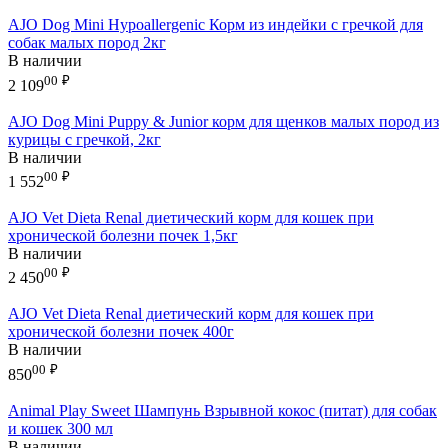
AJO Dog Mini Hypoallergenic Корм из индейки с гречкой для
собак малых пород 2кг
В наличии
00
₽
2 109
AJO Dog Mini Puppy & Junior корм для щенков малых пород из
курицы с гречкой, 2кг
В наличии
00
₽
1 552
AJO Vet Dieta Renal диетический корм для кошек при
хронической болезни почек 1,5кг
В наличии
00
₽
2 450
AJO Vet Dieta Renal диетический корм для кошек при
хронической болезни почек 400г
В наличии
00
₽
850
Animal Play Sweet Шампунь Взрывной кокос (питат) для собак
и кошек 300 мл
В наличии