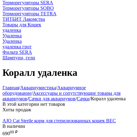
Терморегуляторы SERA
Терморегуляторы SOBO
Терморегуляторы TETRA
ТИТБИТ Лакомства
Товары для Кошек
удаленка
Удаленка
Удаленка
удаленка грот
Фильтр SERA
Шампуни, гели
Коралл удаленка
Главная
/
Аквариумистика
/
Аквариумное
оборудование
/
Аксессуары и сопутствующие товары для
аквариумов
/
Сачки для аквариумов
/
Сачки
/
Коралл удаленка
В этой категории нет товаров
Хиты продаж
AJO Cat Sterile корм для стерилизованных кошек ВЕС
В наличии
00
₽
690