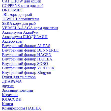
CAT CHOW для кошек
COPPENS корм для рыб
DREAMIES
JBL корм для рыб
JUWEL Наполнители
SERA корм для рыб
VERSELA-LAGA корм для птиц
Аквариумы АкваРум
Аквариумы БИОДИЗАЙН
Аксессуары
Внутренний фильтр ALEAS
Внутренний фильтр DENNERLE
Внутренний фильтр HAGEN
Внутренний фильтр HAILEA
Внутренний фильтр SOBO
Внутренний фильтр VLADOX
Внутренний фильтр Xingyou
Губки для фильтров
ДИАРАМА
другие
Заказные позиции
Керамика
КЛАССИК
Книги
Компрессоры HAILEA