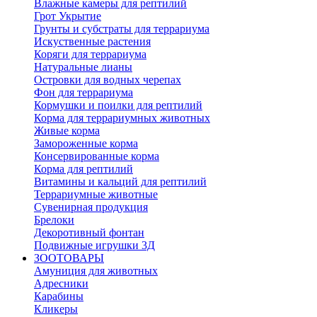
Влажные камеры для рептилий
Грот Укрытие
Грунты и субстраты для террариума
Искуственные растения
Коряги для террариума
Натуральные лианы
Островки для водных черепах
Фон для террариума
Кормушки и поилки для рептилий
Корма для террариумных животных
Живые корма
Замороженные корма
Консервированные корма
Корма для рептилий
Витамины и кальций для рептилий
Террариумные животные
Сувенирная продукция
Брелоки
Декоротивный фонтан
Подвижные игрушки 3Д
ЗООТОВАРЫ
Амуниция для животных
Адресники
Карабины
Кликеры