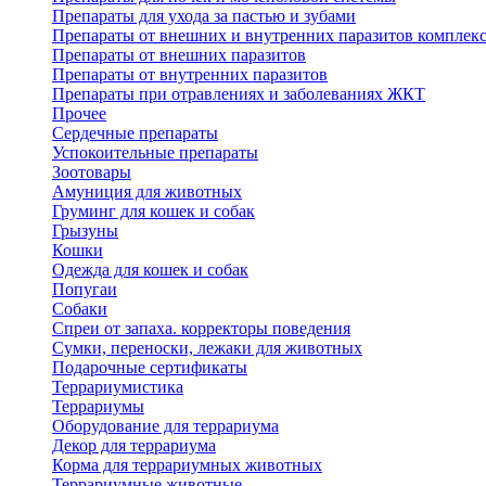
Препараты для ухода за пастью и зубами
Препараты от внешних и внутренних паразитов комплек
Препараты от внешних паразитов
Препараты от внутренних паразитов
Препараты при отравлениях и заболеваниях ЖКТ
Прочее
Сердечные препараты
Успокоительные препараты
Зоотовары
Амуниция для животных
Груминг для кошек и собак
Грызуны
Кошки
Одежда для кошек и собак
Попугаи
Собаки
Спреи от запаха. корректоры поведения
Сумки, переноски, лежаки для животных
Подарочные сертификаты
Террариумистика
Террариумы
Оборудование для террариума
Декор для террариума
Корма для террариумных животных
Террариумные животные