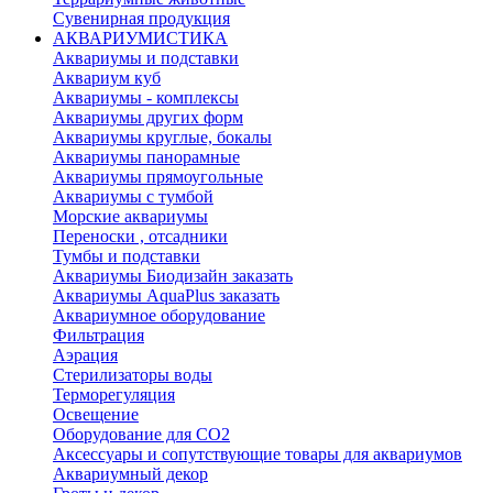
Сувенирная продукция
АКВАРИУМИСТИКА
Аквариумы и подставки
Аквариум куб
Аквариумы - комплексы
Аквариумы других форм
Аквариумы круглые, бокалы
Аквариумы панорамные
Аквариумы прямоугольные
Аквариумы с тумбой
Морские аквариумы
Переноски , отсадники
Тумбы и подставки
Аквариумы Биодизайн заказать
Аквариумы AquaPlus заказать
Аквариумное оборудование
Фильтрация
Аэрация
Стерилизаторы воды
Терморегуляция
Освещение
Оборудование для CO2
Аксессуары и сопутствующие товары для аквариумов
Аквариумный декор