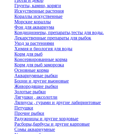
Гроты и декор
Грунты, камни, коряги
Искуственные растения
Кораллы искуственные
Морские кораллы
Фон для аквариума
Кондиционеры, препараты,тесты для воды.
Лекарственные препараты для рыбок
Уход за растениями
Химия и биология для воды
Корм для рыб
Консервированные корма
Корм для рыб заморозка
Основные корма
Аквариумные рыбки
Боции и другие вьюновые
Живородящие рыбки
Золотые рыбки
Лягушки , аксолотли
Лялиусы , гурами и другие лабиринтовые
Петушки
Прочие рыбки
Радужницы и другие хордовые
Расборы,барбусы и другие карповые
Сомы аквариумные