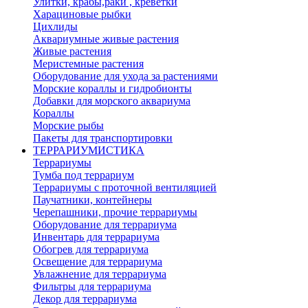
Улитки, крабы,раки , креветки
Харациновые рыбки
Цихлиды
Аквариумные живые растения
Живые растения
Меристемные растения
Оборудование для ухода за растениями
Морские кораллы и гидробионты
Добавки для морского аквариума
Кораллы
Морские рыбы
Пакеты для транспортировки
ТЕРРАРИУМИСТИКА
Террариумы
Тумба под террариум
Террариумы с проточной вентиляцией
Паучатники, контейнеры
Черепашники, прочие террариумы
Оборудование для террариума
Инвентарь для террариума
Обогрев для террариума
Освещение для террариума
Увлажнение для террариума
Фильтры для террариума
Декор для террариума