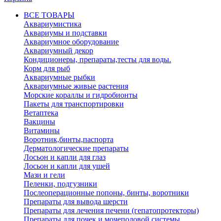
ВСЕ ТОВАРЫ
Аквариумистика
Аквариумы и подставки
Аквариумное оборудование
Аквариумный декор
Кондиционеры, препараты,тесты для воды.
Корм для рыб
Аквариумные рыбки
Аквариумные живые растения
Морские кораллы и гидробионты
Пакеты для транспортировки
Ветаптека
Вакцины
Витамины
Воротник,бинты,паспорта
Дерматологические препараты
Лосьон и капли для глаз
Лосьон и капли для ушей
Мази и гели
Пеленки, подгузники
Послеоперационные попоны, бинты, воротники
Препараты для вывода шерсти
Препараты для лечения печени (гепатопротекторы)
Препараты для почек и мочеполовой системы