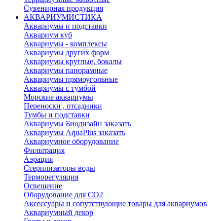
Сувенирная продукция
АКВАРИУМИСТИКА
Аквариумы и подставки
Аквариум куб
Аквариумы - комплексы
Аквариумы других форм
Аквариумы круглые, бокалы
Аквариумы панорамные
Аквариумы прямоугольные
Аквариумы с тумбой
Морские аквариумы
Переноски , отсадники
Тумбы и подставки
Аквариумы Биодизайн заказать
Аквариумы AquaPlus заказать
Аквариумное оборудование
Фильтрация
Аэрация
Стерилизаторы воды
Терморегуляция
Освещение
Оборудование для CO2
Аксессуары и сопутствующие товары для аквариумов
Аквариумный декор