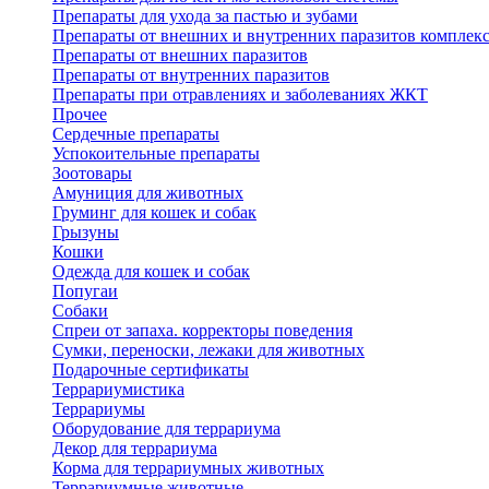
Препараты для ухода за пастью и зубами
Препараты от внешних и внутренних паразитов комплек
Препараты от внешних паразитов
Препараты от внутренних паразитов
Препараты при отравлениях и заболеваниях ЖКТ
Прочее
Сердечные препараты
Успокоительные препараты
Зоотовары
Амуниция для животных
Груминг для кошек и собак
Грызуны
Кошки
Одежда для кошек и собак
Попугаи
Собаки
Спреи от запаха. корректоры поведения
Сумки, переноски, лежаки для животных
Подарочные сертификаты
Террариумистика
Террариумы
Оборудование для террариума
Декор для террариума
Корма для террариумных животных
Террариумные животные