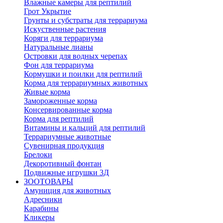
Влажные камеры для рептилий
Грот Укрытие
Грунты и субстраты для террариума
Искуственные растения
Коряги для террариума
Натуральные лианы
Островки для водных черепах
Фон для террариума
Кормушки и поилки для рептилий
Корма для террариумных животных
Живые корма
Замороженные корма
Консервированные корма
Корма для рептилий
Витамины и кальций для рептилий
Террариумные животные
Сувенирная продукция
Брелоки
Декоротивный фонтан
Подвижные игрушки 3Д
ЗООТОВАРЫ
Амуниция для животных
Адресники
Карабины
Кликеры