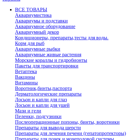
ВСЕ ТОВАРЫ
Аквариумистика
Аквариумы и подставки
Аквариумное оборудование
Аквариумный декор
Кондиционеры, препараты,тесты для воды.
Корм для рыб
Аквариумные рыбки
Аквариумные живые растения
Морские кораллы и гидробионты
Пакеты для транспортировки
Ветаптека
Вакцины
Витамины
Воротник,бинты,паспорта
Дерматологические препараты
Лосьон и капли для глаз
Лосьон и капли для ушей
Мази и гели
Пеленки, подгузники
Послеоперационные попоны, бинты, воротники
Препараты для вывода шерсти
Препараты для лечения печени (гепатопротекторы)
Препараты для почек и мочеполовой системы