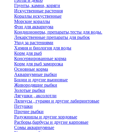
Гроты и декор
Грунты, камни, коряги
Искуственные растения
Кораллы искуственные
Морские кораллы
Фон для аквариума
Кондиционеры, препараты,тесты для воды.
Лекарственные препараты для рыбок
Уход за растениями
Химия и биология для воды
Корм для рыб
Консервированные корма
Корм для рыб заморозка
Основные корма
Аквариумные рыбки
Боции и другие вьюновые
Живородящие рыбки
Золотые рыбки
Лягушки , аксолотли
Лялиусы , гурами и другие лабиринтовые
Петушки
Прочие рыбки
Радужницы и другие хордовые
Расборы,барбусы и другие карповые
Сомы аквариумные