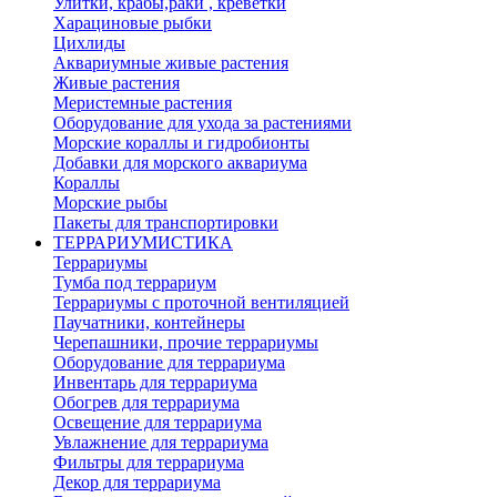
Улитки, крабы,раки , креветки
Харациновые рыбки
Цихлиды
Аквариумные живые растения
Живые растения
Меристемные растения
Оборудование для ухода за растениями
Морские кораллы и гидробионты
Добавки для морского аквариума
Кораллы
Морские рыбы
Пакеты для транспортировки
ТЕРРАРИУМИСТИКА
Террариумы
Тумба под террариум
Террариумы с проточной вентиляцией
Паучатники, контейнеры
Черепашники, прочие террариумы
Оборудование для террариума
Инвентарь для террариума
Обогрев для террариума
Освещение для террариума
Увлажнение для террариума
Фильтры для террариума
Декор для террариума