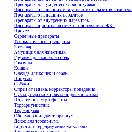
Препараты для ухода за пастью и зубами
Препараты от внешних и внутренних паразитов комплек
Препараты от внешних паразитов
Препараты от внутренних паразитов
Препараты при отравлениях и заболеваниях ЖКТ
Прочее
Сердечные препараты
Успокоительные препараты
Зоотовары
Амуниция для животных
Груминг для кошек и собак
Грызуны
Кошки
Одежда для кошек и собак
Попугаи
Собаки
Спреи от запаха. корректоры поведения
Сумки, переноски, лежаки для животных
Подарочные сертификаты
Террариумистика
Террариумы
Оборудование для террариума
Декор для террариума
Корма для террариумных животных
Террариумные животные