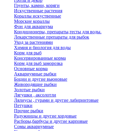
Гроты и декор
Грунты, камни, коряги
Искуственные растения
Кораллы искуственные
Морские кораллы
Фон для аквариума
Кондиционеры, препараты,тесты для воды.
Лекарственные препараты для рыбок
Уход за растениями
Химия и биология для воды
Корм для рыб
Консервированные корма
Корм для рыб заморозка
Основные корма
Аквариумные рыбки
Боции и другие вьюновые
Живородящие рыбки
Золотые рыбки
Лягушки , аксолотли
Лялиусы , гурами и другие лабиринтовые
Петушки
Прочие рыбки
Радужницы и другие хордовые
Расборы,барбусы и другие карповые
Сомы аквариумные