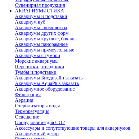
Сувенирная продукция
АКВАРИУМИСТИКА
Аквариумы и подставки
Аквариум куб
Аквариумы - комплексы
Аквариумы других форм
Аквариумы круглые, бокалы
Аквариумы панорамные
Аквариумы прямоугольные
Аквариумы с тумбой
Морские аквариумы
Переноски , отсадники
Тумбы и подставки
Аквариумы Биодизайн заказать
Аквариумы AquaPlus заказать
Аквариумное оборудование
Фильтрация
Аэрация
Стерилизаторы воды
Терморегуляция
Освещение
Оборудование для CO2
Аксессуары и сопутствующие товары для аквариумов
Аквариумный декор