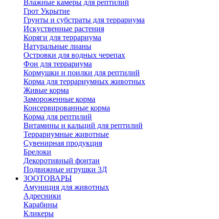
Влажные камеры для рептилий
Грот Укрытие
Грунты и субстраты для террариума
Искуственные растения
Коряги для террариума
Натуральные лианы
Островки для водных черепах
Фон для террариума
Кормушки и поилки для рептилий
Корма для террариумных животных
Живые корма
Замороженные корма
Консервированные корма
Корма для рептилий
Витамины и кальций для рептилий
Террариумные животные
Сувенирная продукция
Брелоки
Декоротивный фонтан
Подвижные игрушки 3Д
ЗООТОВАРЫ
Амуниция для животных
Адресники
Карабины
Кликеры