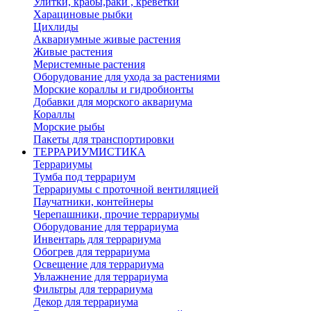
Улитки, крабы,раки , креветки
Харациновые рыбки
Цихлиды
Аквариумные живые растения
Живые растения
Меристемные растения
Оборудование для ухода за растениями
Морские кораллы и гидробионты
Добавки для морского аквариума
Кораллы
Морские рыбы
Пакеты для транспортировки
ТЕРРАРИУМИСТИКА
Террариумы
Тумба под террариум
Террариумы с проточной вентиляцией
Паучатники, контейнеры
Черепашники, прочие террариумы
Оборудование для террариума
Инвентарь для террариума
Обогрев для террариума
Освещение для террариума
Увлажнение для террариума
Фильтры для террариума
Декор для террариума