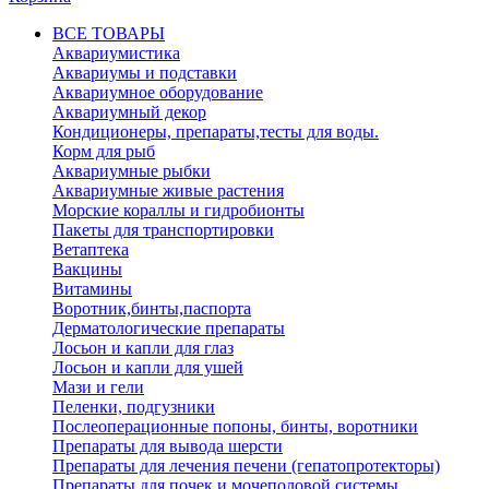
ВСЕ ТОВАРЫ
Аквариумистика
Аквариумы и подставки
Аквариумное оборудование
Аквариумный декор
Кондиционеры, препараты,тесты для воды.
Корм для рыб
Аквариумные рыбки
Аквариумные живые растения
Морские кораллы и гидробионты
Пакеты для транспортировки
Ветаптека
Вакцины
Витамины
Воротник,бинты,паспорта
Дерматологические препараты
Лосьон и капли для глаз
Лосьон и капли для ушей
Мази и гели
Пеленки, подгузники
Послеоперационные попоны, бинты, воротники
Препараты для вывода шерсти
Препараты для лечения печени (гепатопротекторы)
Препараты для почек и мочеполовой системы