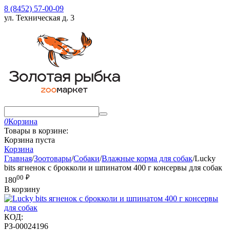
8 (8452) 57-00-09
ул. Техническая д. 3
0
Корзина
Товары в корзине:
Корзина пуста
Корзина
Главная
/
Зоотовары
/
Собаки
/
Влажные корма для собак
/
Lucky
bits ягненок с брокколи и шпинатом 400 г консервы для собак
00
₽
180
В корзину
КОД:
РЗ-00024196