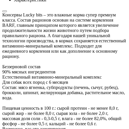
Консервы Lucky bits – это влажные корма супер премиум
класса. Состав рационов основан на системе кормления
BARF, главным принципом которого является увеличение
продолжительности жизни животного путем подбора
правильного рациона. А благодаря нашей уникальной
технологии производства, в кормах сохраняется естественный
витаминно-минеральный комплекс. Подходит для
ежедневного кормления или как дополнение к основному
рациону.
Беззерновой состав
90% мясных ингредиентов
Естественный витаминно-минеральный комплекс
Для собак всех пород с 6 месяцев
Состав: мясо ягненка, субпродукты (печень, сычуг, рубец),
брокколи, шпинат, желирующая добавка, растительное масло,
вода.
Пищевая ценность в 100 г.: сырой протеин - не менее 8,0 г,
сырой жир - не более 8,0 г, сырая зола - не более 2,0 г,
массовая доля соли - 0,3-0,5 г, влага - не более 82,0%, общий
фосфор - не более 0,5 г, кальций - не более 0,6 г.
Возможно, вас это заинтересует