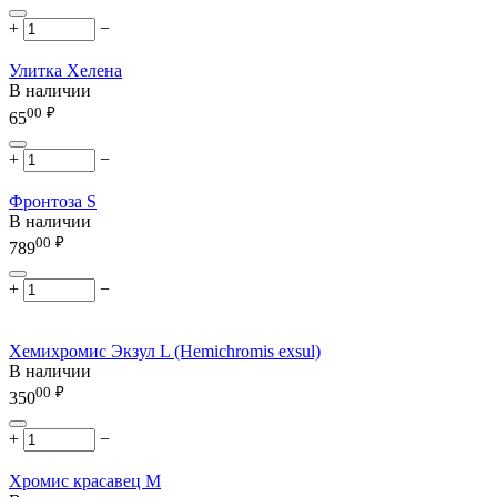
+
−
Улитка Хелена
В наличии
00
₽
65
+
−
Фронтоза S
В наличии
00
₽
789
+
−
Хемихромис Экзул L (Hemichromis exsul)
В наличии
00
₽
350
+
−
Хромис красавец М