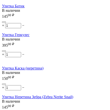
Улитка Батик
В наличии
00
₽
145
+
−
Улитка Геркулес
В наличии
00
₽
395
+
−
Улитка Каска (неретина)
В наличии
00
₽
150
+
−
Улитка Неретина Зебра (Zebra Nerite Snail)
В наличии
00
₽
145