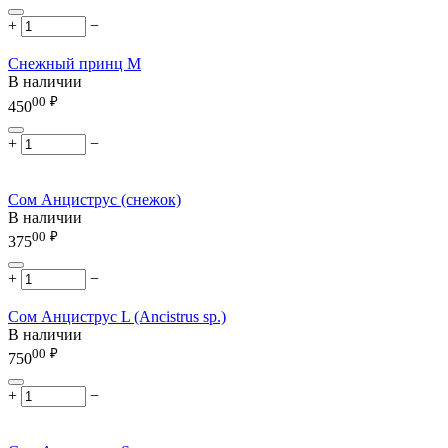
+
−
Снежный принц М
В наличии
00
₽
450
+
−
Сом Анциструс (снежок)
В наличии
00
₽
375
+
−
Сом Анциструс L (Ancistrus sp.)
В наличии
00
₽
750
+
−