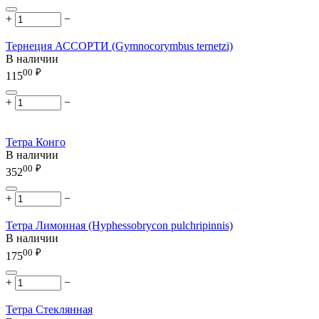
+
−
Тернеция АССОРТИ (Gymnocorymbus ternetzi)
В наличии
00
₽
115
+
−
Тетра Конго
В наличии
00
₽
352
+
−
Тетра Лимонная (Hyphessobrycon pulchripinnis)
В наличии
00
₽
175
+
−
Тетра Стеклянная