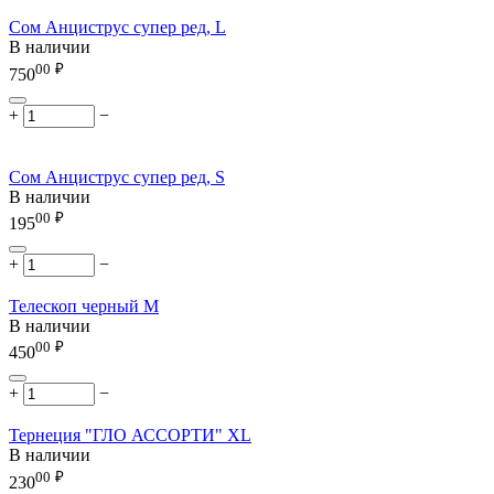
Сом Анциструс супер ред, L
В наличии
00
₽
750
+
−
Сом Анциструс супер ред, S
В наличии
00
₽
195
+
−
Телескоп черный М
В наличии
00
₽
450
+
−
Тернеция "ГЛО АССОРТИ" XL
В наличии
00
₽
230