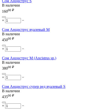
Сом Анциструс S
В наличии
00
₽
160
+
−
Сом Анциструс вуалевый M
В наличии
00
₽
450
+
−
Сом Анциструс М (Ancistrus sp.)
В наличии
00
₽
380
+
−
Сом Анциструс супер ред вуалевый S
В наличии
00
₽
435
+
−