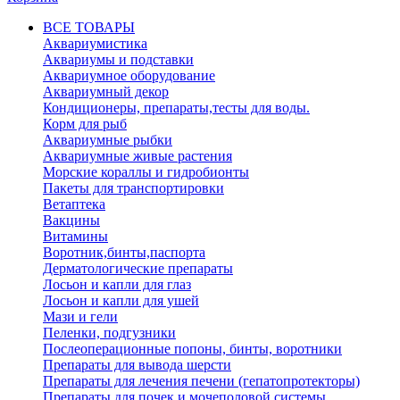
ВСЕ ТОВАРЫ
Аквариумистика
Аквариумы и подставки
Аквариумное оборудование
Аквариумный декор
Кондиционеры, препараты,тесты для воды.
Корм для рыб
Аквариумные рыбки
Аквариумные живые растения
Морские кораллы и гидробионты
Пакеты для транспортировки
Ветаптека
Вакцины
Витамины
Воротник,бинты,паспорта
Дерматологические препараты
Лосьон и капли для глаз
Лосьон и капли для ушей
Мази и гели
Пеленки, подгузники
Послеоперационные попоны, бинты, воротники
Препараты для вывода шерсти
Препараты для лечения печени (гепатопротекторы)
Препараты для почек и мочеполовой системы