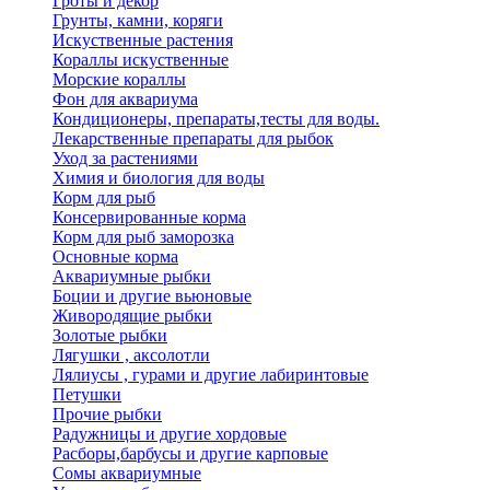
Гроты и декор
Грунты, камни, коряги
Искуственные растения
Кораллы искуственные
Морские кораллы
Фон для аквариума
Кондиционеры, препараты,тесты для воды.
Лекарственные препараты для рыбок
Уход за растениями
Химия и биология для воды
Корм для рыб
Консервированные корма
Корм для рыб заморозка
Основные корма
Аквариумные рыбки
Боции и другие вьюновые
Живородящие рыбки
Золотые рыбки
Лягушки , аксолотли
Лялиусы , гурами и другие лабиринтовые
Петушки
Прочие рыбки
Радужницы и другие хордовые
Расборы,барбусы и другие карповые
Сомы аквариумные