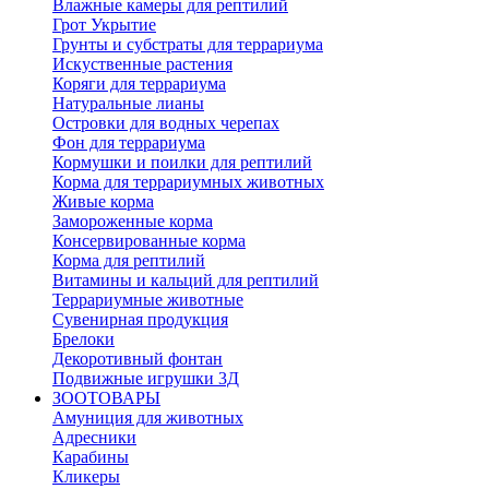
Влажные камеры для рептилий
Грот Укрытие
Грунты и субстраты для террариума
Искуственные растения
Коряги для террариума
Натуральные лианы
Островки для водных черепах
Фон для террариума
Кормушки и поилки для рептилий
Корма для террариумных животных
Живые корма
Замороженные корма
Консервированные корма
Корма для рептилий
Витамины и кальций для рептилий
Террариумные животные
Сувенирная продукция
Брелоки
Декоротивный фонтан
Подвижные игрушки 3Д
ЗООТОВАРЫ
Амуниция для животных
Адресники
Карабины
Кликеры