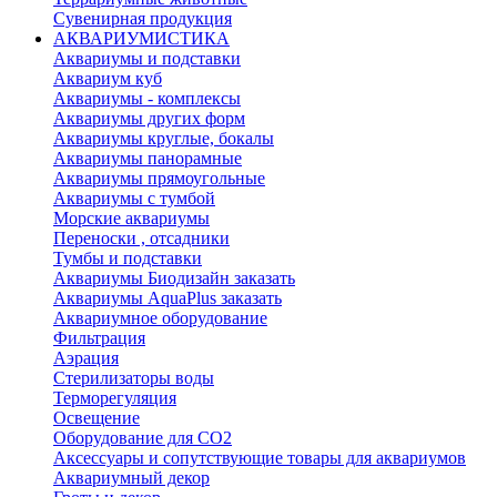
Сувенирная продукция
АКВАРИУМИСТИКА
Аквариумы и подставки
Аквариум куб
Аквариумы - комплексы
Аквариумы других форм
Аквариумы круглые, бокалы
Аквариумы панорамные
Аквариумы прямоугольные
Аквариумы с тумбой
Морские аквариумы
Переноски , отсадники
Тумбы и подставки
Аквариумы Биодизайн заказать
Аквариумы AquaPlus заказать
Аквариумное оборудование
Фильтрация
Аэрация
Стерилизаторы воды
Терморегуляция
Освещение
Оборудование для CO2
Аксессуары и сопутствующие товары для аквариумов
Аквариумный декор