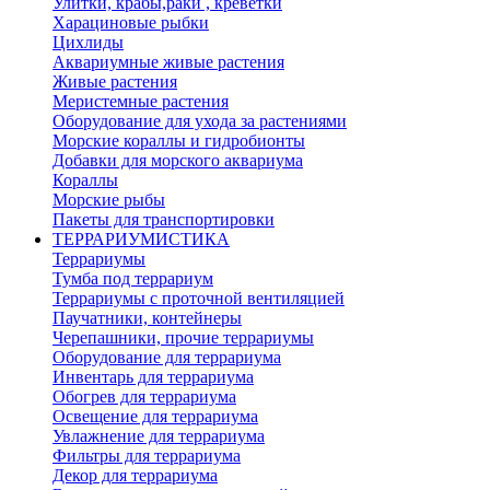
Улитки, крабы,раки , креветки
Харациновые рыбки
Цихлиды
Аквариумные живые растения
Живые растения
Меристемные растения
Оборудование для ухода за растениями
Морские кораллы и гидробионты
Добавки для морского аквариума
Кораллы
Морские рыбы
Пакеты для транспортировки
ТЕРРАРИУМИСТИКА
Террариумы
Тумба под террариум
Террариумы с проточной вентиляцией
Паучатники, контейнеры
Черепашники, прочие террариумы
Оборудование для террариума
Инвентарь для террариума
Обогрев для террариума
Освещение для террариума
Увлажнение для террариума
Фильтры для террариума
Декор для террариума