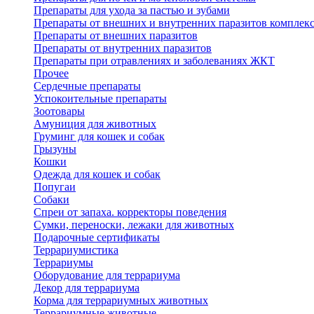
Препараты для ухода за пастью и зубами
Препараты от внешних и внутренних паразитов комплек
Препараты от внешних паразитов
Препараты от внутренних паразитов
Препараты при отравлениях и заболеваниях ЖКТ
Прочее
Сердечные препараты
Успокоительные препараты
Зоотовары
Амуниция для животных
Груминг для кошек и собак
Грызуны
Кошки
Одежда для кошек и собак
Попугаи
Собаки
Спреи от запаха. корректоры поведения
Сумки, переноски, лежаки для животных
Подарочные сертификаты
Террариумистика
Террариумы
Оборудование для террариума
Декор для террариума
Корма для террариумных животных
Террариумные животные