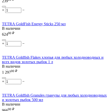
239
+
−
TETRA GoldFish Energy Sticks 250 мл
В наличии
00
₽
624
+
−
TETRA Goldfish Flakes хлопья для любых холодноводных и
всех видов золотых рыбок 1 л
В наличии
00
₽
1 297
+
−
TETRA Goldfish Granules гранулы для любых холодноводных
и золотых рыбок 500 мл
В наличии
00
₽
966