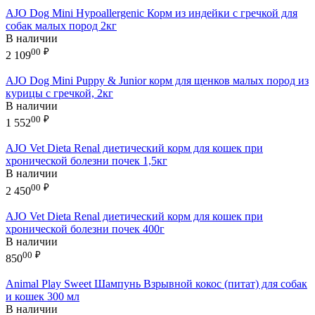
AJO Dog Mini Hypoallergenic Корм из индейки с гречкой для
собак малых пород 2кг
В наличии
00
₽
2 109
AJO Dog Mini Puppy & Junior корм для щенков малых пород из
курицы с гречкой, 2кг
В наличии
00
₽
1 552
AJO Vet Dieta Renal диетический корм для кошек при
хронической болезни почек 1,5кг
В наличии
00
₽
2 450
AJO Vet Dieta Renal диетический корм для кошек при
хронической болезни почек 400г
В наличии
00
₽
850
Animal Play Sweet Шампунь Взрывной кокос (питат) для собак
и кошек 300 мл
В наличии