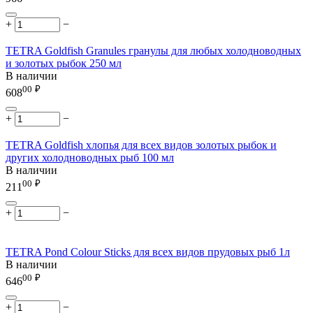
+
−
TETRA Goldfish Granules гранулы для любых холодноводных
и золотых рыбок 250 мл
В наличии
00
₽
608
+
−
TETRA Goldfish хлопья для всех видов золотых рыбок и
других холодноводных рыб 100 мл
В наличии
00
₽
211
+
−
TETRA Pond Colour Sticks для всех видов прудовых рыб 1л
В наличии
00
₽
646
+
−