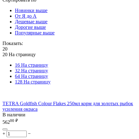
Новинки выше
От Я до А
Дешевые выше
Дорогие выше
Популярные выше
Показать:
20
20 На страницу
16 На страницу
32 На страницу
64 На страницу
128 На страницу
TETRA Goldfish Colour Flakes 250мл корм для золотых рыбок
усиления окраса
В наличии
00
₽
562
+
−