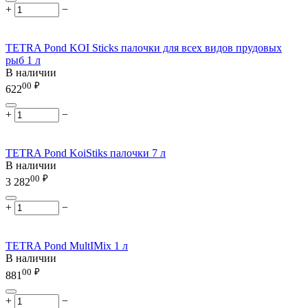
+
−
TETRA Pond KOI Sticks палочки для всех видов прудовых
рыб 1 л
В наличии
00
₽
622
+
−
TETRA Pond KoiStiks палочки 7 л
В наличии
00
₽
3 282
+
−
TETRA Pond MultIMix 1 л
В наличии
00
₽
881
+
−