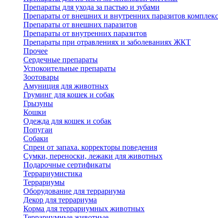
Препараты для ухода за пастью и зубами
Препараты от внешних и внутренних паразитов комплек
Препараты от внешних паразитов
Препараты от внутренних паразитов
Препараты при отравлениях и заболеваниях ЖКТ
Прочее
Сердечные препараты
Успокоительные препараты
Зоотовары
Амуниция для животных
Груминг для кошек и собак
Грызуны
Кошки
Одежда для кошек и собак
Попугаи
Собаки
Спреи от запаха. корректоры поведения
Сумки, переноски, лежаки для животных
Подарочные сертификаты
Террариумистика
Террариумы
Оборудование для террариума
Декор для террариума
Корма для террариумных животных
Террариумные животные