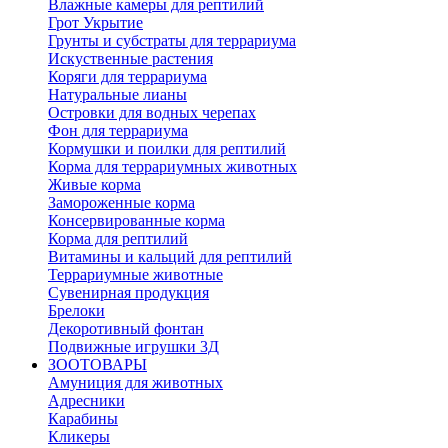
Влажные камеры для рептилий
Грот Укрытие
Грунты и субстраты для террариума
Искуственные растения
Коряги для террариума
Натуральные лианы
Островки для водных черепах
Фон для террариума
Кормушки и поилки для рептилий
Корма для террариумных животных
Живые корма
Замороженные корма
Консервированные корма
Корма для рептилий
Витамины и кальций для рептилий
Террариумные животные
Сувенирная продукция
Брелоки
Декоротивный фонтан
Подвижные игрушки 3Д
ЗООТОВАРЫ
Амуниция для животных
Адресники
Карабины
Кликеры