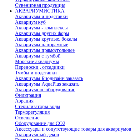
Сувенирная продукция
АКВАРИУМИСТИКА
Аквариумы и подставки
Аквариум куб
Аквариумы - комплексы
Аквариумы других форм
Аквариумы круглые, бокалы
Аквариумы панорамные
Аквариумы прямоугольные
Аквариумы с тумбой
Морские аквариумы
Переноски , отсадники
Тумбы и подставки
Аквариумы Биодизайн заказать
Аквариумы AquaPlus заказать
Аквариумное оборудование
Фильтрация
Аэрация
Стерилизаторы воды
Терморегуляция
Освещение
Оборудование для CO2
Аксессуары и сопутствующие товары для аквариумов
Аквариумный декор