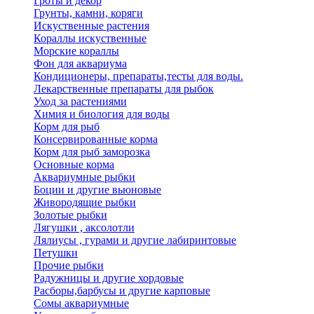
Гроты и декор
Грунты, камни, коряги
Искуственные растения
Кораллы искуственные
Морские кораллы
Фон для аквариума
Кондиционеры, препараты,тесты для воды.
Лекарственные препараты для рыбок
Уход за растениями
Химия и биология для воды
Корм для рыб
Консервированные корма
Корм для рыб заморозка
Основные корма
Аквариумные рыбки
Боции и другие вьюновые
Живородящие рыбки
Золотые рыбки
Лягушки , аксолотли
Лялиусы , гурами и другие лабиринтовые
Петушки
Прочие рыбки
Радужницы и другие хордовые
Расборы,барбусы и другие карповые
Сомы аквариумные