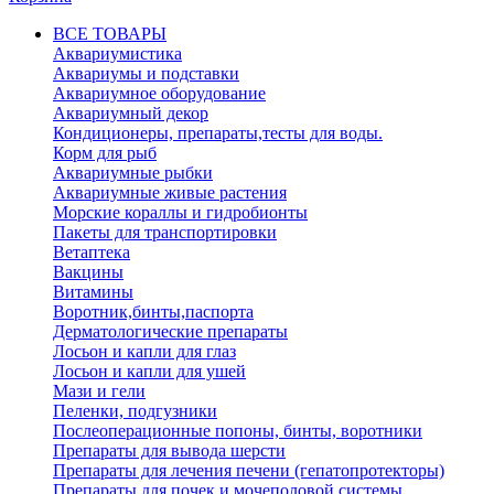
ВСЕ ТОВАРЫ
Аквариумистика
Аквариумы и подставки
Аквариумное оборудование
Аквариумный декор
Кондиционеры, препараты,тесты для воды.
Корм для рыб
Аквариумные рыбки
Аквариумные живые растения
Морские кораллы и гидробионты
Пакеты для транспортировки
Ветаптека
Вакцины
Витамины
Воротник,бинты,паспорта
Дерматологические препараты
Лосьон и капли для глаз
Лосьон и капли для ушей
Мази и гели
Пеленки, подгузники
Послеоперационные попоны, бинты, воротники
Препараты для вывода шерсти
Препараты для лечения печени (гепатопротекторы)
Препараты для почек и мочеполовой системы