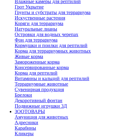
Влажные камеры для рептилий
Грот Укрытие
Грунты и субстраты для террариума
Искуственные растения
Коряги для террариума
Натуральные лианы
Островки для водных черепах
Фон для террариума
Кормушки и поилки для рептилий
Корма для террариумных животных
Живые корма
Замороженные корма
Консервированные корма
Корма для рептилий
Витамины и кальций для рептилий
Террариумные животные
Сувенирная продукция
Брелоки
Декоротивный фонтан
Подвижные игрушки 3Д
ЗООТОВАРЫ
Амуниция для животных
Адресники
Карабины
Кликеры