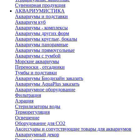
Сувенирная продукция
АКВАРИУМИСТИКА
Аквариумы и подставки
Аквариум куб
Аквариумы - комплексы
Аквариумы других форм
Аквариумы круглые, бокалы
Аквариумы панорамные
Аквариумы прямоугольные
Аквариумы с тумбой
Морские аквариумы
Переноски , отсадники
Тумбы и подставки
Аквариумы Биодизайн заказать
Аквариумы AquaPlus заказать
Аквариумное оборудование
Фильтрация
Аэрация
Стерилизаторы воды
Терморегуляция
Освещение
Оборудование для CO2
Аксессуары и сопутствующие товары для аквариумов
Аквариумный декор