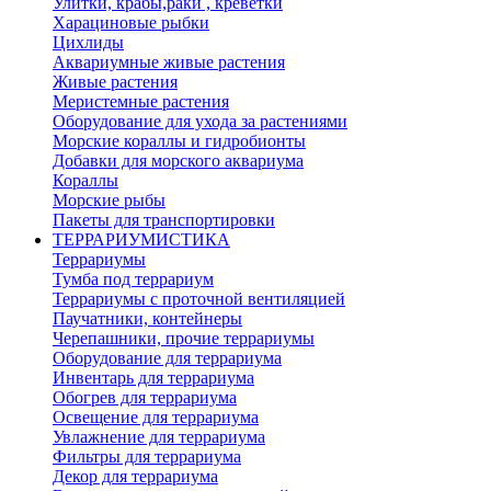
Улитки, крабы,раки , креветки
Харациновые рыбки
Цихлиды
Аквариумные живые растения
Живые растения
Меристемные растения
Оборудование для ухода за растениями
Морские кораллы и гидробионты
Добавки для морского аквариума
Кораллы
Морские рыбы
Пакеты для транспортировки
ТЕРРАРИУМИСТИКА
Террариумы
Тумба под террариум
Террариумы с проточной вентиляцией
Паучатники, контейнеры
Черепашники, прочие террариумы
Оборудование для террариума
Инвентарь для террариума
Обогрев для террариума
Освещение для террариума
Увлажнение для террариума
Фильтры для террариума
Декор для террариума