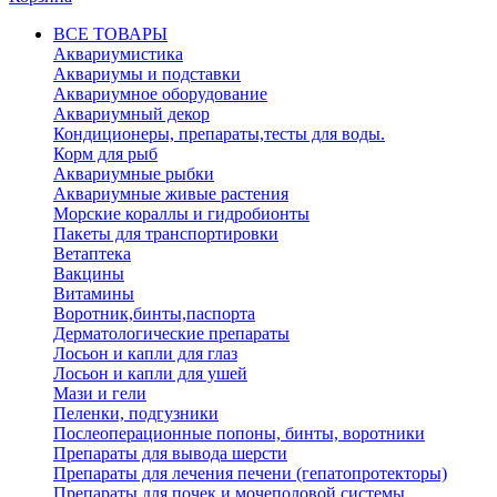
ВСЕ ТОВАРЫ
Аквариумистика
Аквариумы и подставки
Аквариумное оборудование
Аквариумный декор
Кондиционеры, препараты,тесты для воды.
Корм для рыб
Аквариумные рыбки
Аквариумные живые растения
Морские кораллы и гидробионты
Пакеты для транспортировки
Ветаптека
Вакцины
Витамины
Воротник,бинты,паспорта
Дерматологические препараты
Лосьон и капли для глаз
Лосьон и капли для ушей
Мази и гели
Пеленки, подгузники
Послеоперационные попоны, бинты, воротники
Препараты для вывода шерсти
Препараты для лечения печени (гепатопротекторы)
Препараты для почек и мочеполовой системы