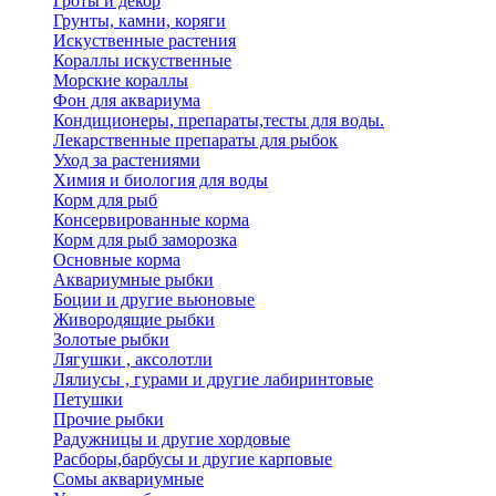
Гроты и декор
Грунты, камни, коряги
Искуственные растения
Кораллы искуственные
Морские кораллы
Фон для аквариума
Кондиционеры, препараты,тесты для воды.
Лекарственные препараты для рыбок
Уход за растениями
Химия и биология для воды
Корм для рыб
Консервированные корма
Корм для рыб заморозка
Основные корма
Аквариумные рыбки
Боции и другие вьюновые
Живородящие рыбки
Золотые рыбки
Лягушки , аксолотли
Лялиусы , гурами и другие лабиринтовые
Петушки
Прочие рыбки
Радужницы и другие хордовые
Расборы,барбусы и другие карповые
Сомы аквариумные