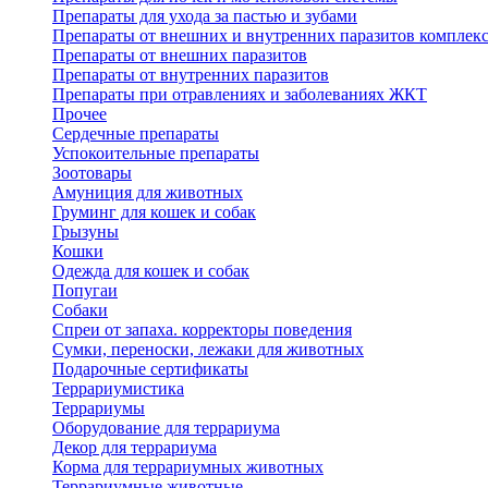
Препараты для ухода за пастью и зубами
Препараты от внешних и внутренних паразитов комплек
Препараты от внешних паразитов
Препараты от внутренних паразитов
Препараты при отравлениях и заболеваниях ЖКТ
Прочее
Сердечные препараты
Успокоительные препараты
Зоотовары
Амуниция для животных
Груминг для кошек и собак
Грызуны
Кошки
Одежда для кошек и собак
Попугаи
Собаки
Спреи от запаха. корректоры поведения
Сумки, переноски, лежаки для животных
Подарочные сертификаты
Террариумистика
Террариумы
Оборудование для террариума
Декор для террариума
Корма для террариумных животных
Террариумные животные