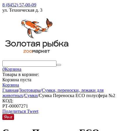
8 (8452) 57-00-09
ул. Техническая д. 3
0
Корзина
Товары в корзине:
Корзина пуста
Корзина
Главная
/
Зоотовары
/
Сумки, переноски, лежаки для
животных
/
Сумки
/
Сумка Переноска ECO полусфера №2
КОД:
РТ-00007271
Поделиться
Tweet