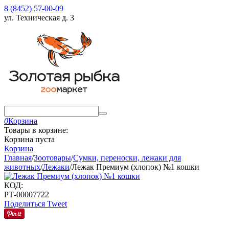
8 (8452) 57-00-09
ул. Техническая д. 3
0
Корзина
Товары в корзине:
Корзина пуста
Корзина
Главная
/
Зоотовары
/
Сумки, переноски, лежаки для
животных
/
Лежаки
/
Лежак Премиум (хлопок) №1 кошки
КОД:
РТ-00007722
Поделиться
Tweet