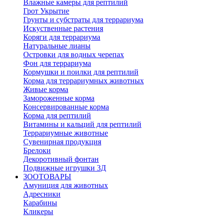
Влажные камеры для рептилий
Грот Укрытие
Грунты и субстраты для террариума
Искуственные растения
Коряги для террариума
Натуральные лианы
Островки для водных черепах
Фон для террариума
Кормушки и поилки для рептилий
Корма для террариумных животных
Живые корма
Замороженные корма
Консервированные корма
Корма для рептилий
Витамины и кальций для рептилий
Террариумные животные
Сувенирная продукция
Брелоки
Декоротивный фонтан
Подвижные игрушки 3Д
ЗООТОВАРЫ
Амуниция для животных
Адресники
Карабины
Кликеры