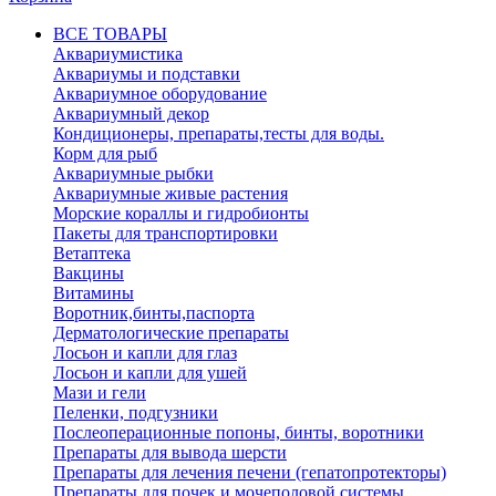
ВСЕ ТОВАРЫ
Аквариумистика
Аквариумы и подставки
Аквариумное оборудование
Аквариумный декор
Кондиционеры, препараты,тесты для воды.
Корм для рыб
Аквариумные рыбки
Аквариумные живые растения
Морские кораллы и гидробионты
Пакеты для транспортировки
Ветаптека
Вакцины
Витамины
Воротник,бинты,паспорта
Дерматологические препараты
Лосьон и капли для глаз
Лосьон и капли для ушей
Мази и гели
Пеленки, подгузники
Послеоперационные попоны, бинты, воротники
Препараты для вывода шерсти
Препараты для лечения печени (гепатопротекторы)
Препараты для почек и мочеполовой системы