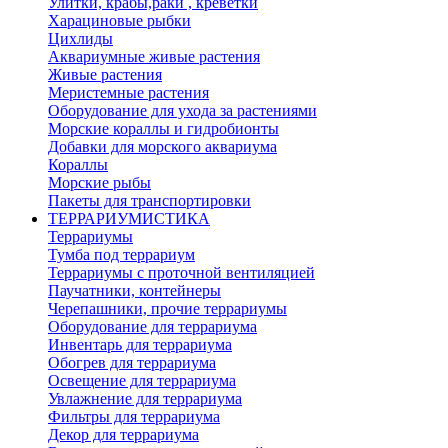
Улитки, крабы,раки , креветки
Харациновые рыбки
Цихлиды
Аквариумные живые растения
Живые растения
Меристемные растения
Оборудование для ухода за растениями
Морские кораллы и гидробионты
Добавки для морского аквариума
Кораллы
Морские рыбы
Пакеты для транспортировки
ТЕРРАРИУМИСТИКА
Террариумы
Тумба под террариум
Террариумы с проточной вентиляцией
Паучатники, контейнеры
Черепашники, прочие террариумы
Оборудование для террариума
Инвентарь для террариума
Обогрев для террариума
Освещение для террариума
Увлажнение для террариума
Фильтры для террариума
Декор для террариума