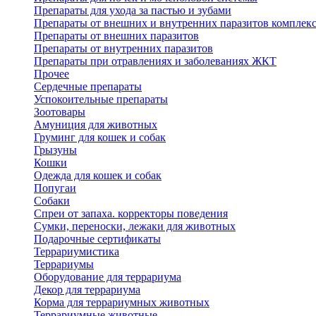
Препараты для ухода за пастью и зубами
Препараты от внешних и внутренних паразитов комплек
Препараты от внешних паразитов
Препараты от внутренних паразитов
Препараты при отравлениях и заболеваниях ЖКТ
Прочее
Сердечные препараты
Успокоительные препараты
Зоотовары
Амуниция для животных
Груминг для кошек и собак
Грызуны
Кошки
Одежда для кошек и собак
Попугаи
Собаки
Спреи от запаха. корректоры поведения
Сумки, переноски, лежаки для животных
Подарочные сертификаты
Террариумистика
Террариумы
Оборудование для террариума
Декор для террариума
Корма для террариумных животных
Террариумные животные