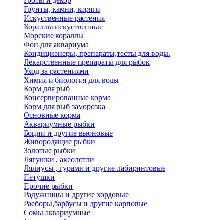
Гроты и декор
Грунты, камни, коряги
Искуственные растения
Кораллы искуственные
Морские кораллы
Фон для аквариума
Кондиционеры, препараты,тесты для воды.
Лекарственные препараты для рыбок
Уход за растениями
Химия и биология для воды
Корм для рыб
Консервированные корма
Корм для рыб заморозка
Основные корма
Аквариумные рыбки
Боции и другие вьюновые
Живородящие рыбки
Золотые рыбки
Лягушки , аксолотли
Лялиусы , гурами и другие лабиринтовые
Петушки
Прочие рыбки
Радужницы и другие хордовые
Расборы,барбусы и другие карповые
Сомы аквариумные