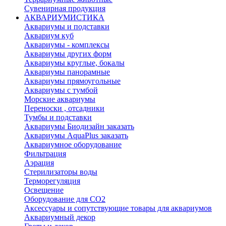
Сувенирная продукция
АКВАРИУМИСТИКА
Аквариумы и подставки
Аквариум куб
Аквариумы - комплексы
Аквариумы других форм
Аквариумы круглые, бокалы
Аквариумы панорамные
Аквариумы прямоугольные
Аквариумы с тумбой
Морские аквариумы
Переноски , отсадники
Тумбы и подставки
Аквариумы Биодизайн заказать
Аквариумы AquaPlus заказать
Аквариумное оборудование
Фильтрация
Аэрация
Стерилизаторы воды
Терморегуляция
Освещение
Оборудование для CO2
Аксессуары и сопутствующие товары для аквариумов
Аквариумный декор