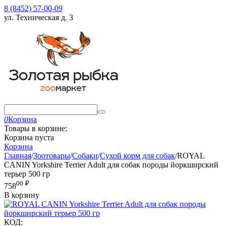
8 (8452) 57-00-09
ул. Техническая д. 3
0
Корзина
Товары в корзине:
Корзина пуста
Корзина
Главная
/
Зоотовары
/
Собаки
/
Сухой корм для собак
/
ROYAL
CANIN Yorkshire Terrier Adult для собак породы йоркширский
терьер 500 гр
00
₽
758
В корзину
КОД: