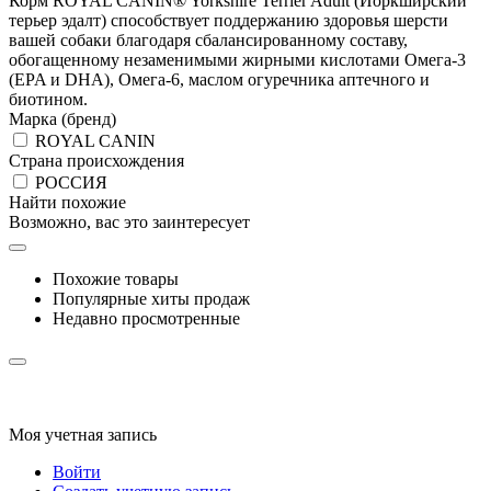
Корм ROYAL CANIN® Yorkshire Terrier Adult (Йоркширский
терьер эдалт) способствует поддержанию здоровья шерсти
вашей собаки благодаря сбалансированному составу,
обогащенному незаменимыми жирными кислотами Омега-3
(EPA и DHA), Омега-6, маслом огуречника аптечного и
биотином.
Марка (бренд)
ROYAL CANIN
Страна происхождения
РОССИЯ
Найти похожие
Возможно, вас это заинтересует
Похожие товары
Популярные хиты продаж
Недавно просмотренные
Моя учетная запись
Войти