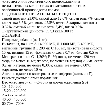
животного или растительного происхождения в
незначительных количествах из-затехнологических
особенностей производства кормов.
СОДЕРЖАНИЕ ПИТАТЕЛЬНЫХ ВЕЩЕСТВ:
сырой протеин 23,0%, сырой жир 12,0%, сырая зола 7%, сырая
клетчатка 3,5%, углеводы 45,5%, омега-3 жирные кислоты
0,32%, омега-6 жирные кислоты 2,4%, влага 9,0%.
Энергетическая ценность: 357,3 ккал/100 гр
ДОБАВКИ:
Пищевые добавки (на 1 кг):
Витамины, на 1 кг: А 14 000 МЕ, Д 1 000 МЕ, Е 400 МЕ,
витамины группы В 1 200 мг, С 100 мг, пантотеновая кислота
15 мг, ниацин 15 мг, фолиевая кислота 0,7 мг, биотин 0,5 мг.
Минералы в 1 кг: Са 1,30%; Р 1%; цинк, не менее 120 мг;
медь, не менее 10 мг; железо, не менее 60 мг; йод 2,8 мг; селен
0,2 мг; натрий, не менее 0,30%; калий, не менее 0,60%;
марганец, не менее 10 мг.
Антиоксиданты и консерванты: токоферол (витамин Е).
Рекомендуемые нормы кормления:
Вес животного (кг) - Суточная норма кормления (гр)
10 - 170-200
15-20 - 220-300
25-35 - 320-420
40-50 - 450-600
60-70+ - 700+