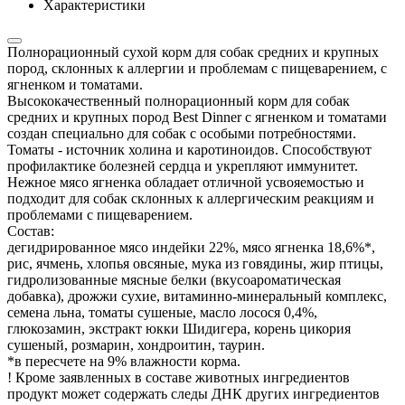
Характеристики
Полнорационный сухой корм для собак средних и крупных
пород, склонных к аллергии и проблемам с пищеварением, с
ягненком и томатами.
Высококачественный полнорационный корм для собак
средних и крупных пород Best Dinner с ягненком и томатами
создан специально для собак с особыми потребностями.
Томаты - источник холина и каротиноидов. Способствуют
профилактике болезней сердца и укрепляют иммунитет.
Нежное мясо ягненка обладает отличной усвояемостью и
подходит для собак склонных к аллергическим реакциям и
проблемами с пищеварением.
Состав:
дегидрированное мясо индейки 22%, мясо ягненка 18,6%*,
рис, ячмень, хлопья овсяные, мука из говядины, жир птицы,
гидролизованные мясные белки (вкусоароматическая
добавка), дрожжи сухие, витаминно-минеральный комплекс,
семена льна, томаты сушеные, масло лосося 0,4%,
глюкозамин, экстракт юкки Шидигера, корень цикория
сушеный, розмарин, хондроитин, таурин.
*в пересчете на 9% влажности корма.
! Кроме заявленных в составе животных ингредиентов
продукт может содержать следы ДНК других ингредиентов