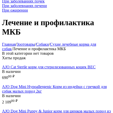
При заболеваниях почек
При заболевнаиях печени
При ожирении
Лечение и профилактика
МКБ
Главная
/
Зоотовары
/
Собаки
/
Сухие лечебные корма для
собак
/
Лечение и профилактика МКБ
В этой категории нет товаров
Хиты продаж
AJO Cat Sterile корм для стерилизованных кошек ВЕС
В наличии
00
₽
690
AJO Dog Mini Hypoallergenic Корм из индейки с гречкой для
собак малых пород 2кг
В наличии
00
₽
2 109
AJO Dog Mini Puppy & Junior корм для щенков малых пород из