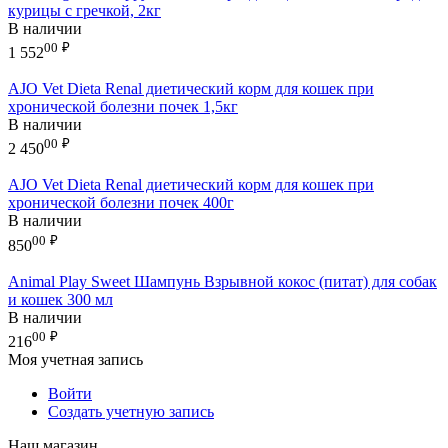
курицы с гречкой, 2кг
В наличии
00
₽
1 552
AJO Vet Dieta Renal диетический корм для кошек при
хронической болезни почек 1,5кг
В наличии
00
₽
2 450
AJO Vet Dieta Renal диетический корм для кошек при
хронической болезни почек 400г
В наличии
00
₽
850
Animal Play Sweet Шампунь Взрывной кокос (питат) для собак
и кошек 300 мл
В наличии
00
₽
216
Моя учетная запись
Войти
Создать учетную запись
Наш магазин