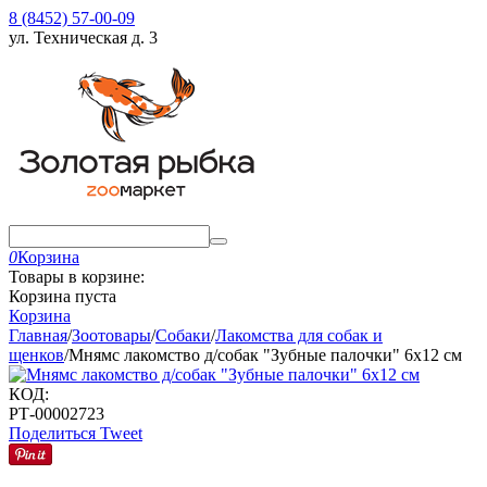
8 (8452) 57-00-09
ул. Техническая д. 3
0
Корзина
Товары в корзине:
Корзина пуста
Корзина
Главная
/
Зоотовары
/
Собаки
/
Лакомства для собак и
щенков
/
Мнямс лакомство д/собак "Зубные палочки" 6х12 см
КОД:
РТ-00002723
Поделиться
Tweet