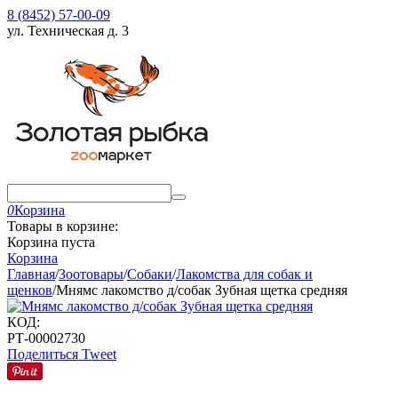
8 (8452) 57-00-09
ул. Техническая д. 3
0
Корзина
Товары в корзине:
Корзина пуста
Корзина
Главная
/
Зоотовары
/
Собаки
/
Лакомства для собак и
щенков
/
Мнямс лакомство д/собак Зубная щетка средняя
КОД:
РТ-00002730
Поделиться
Tweet