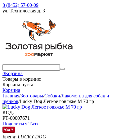
8 (8452) 57-00-09
ул. Техническая д. 3
0
Корзина
Товары в корзине:
Корзина пуста
Корзина
Главная
/
Зоотовары
/
Собаки
/
Лакомства для собак и
щенков
/
Lucky Dog Легкое говяжье M 70 гр
КОД:
РТ-00007671
Поделиться
Tweet
Бренд:
LUCKY DOG