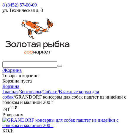
8 (8452) 57-00-09
ул. Техническая д. 3
0
Корзина
Товары в корзине:
Корзина пуста
Корзина
Главная
/
Зоотовары
/
Собаки
/
Влажные корма для
собак
/
GRANDORF консервы для собак паштет из индейки с
яблоком и малиной 200 г
00
₽
291
В корзину
КОД: