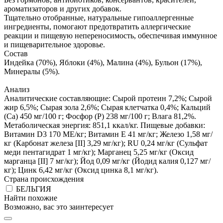
ароматизаторов и других добавок.
Тщательно отобранные, натуральные гипоаллергенные
ингредиенты, помогают предотвратить аллергические
реакции и пищевую непереносимость, обеспечивая иммунное
и пищеварительное здоровье.
Состав
Индейка (70%), Яблоки (4%), Малина (4%), Бульон (17%),
Минералы (5%).
Анализ
Аналитические составляющие: Сырой протеин 7,2%; Сырой
жир 6,5%; Сырая зола 2,6%; Сырая клетчатка 0,4%; Кальций
(Са) 450 мг/100 г; Фосфор (P) 238 мг/100 г; Влага 81,2%.
Метаболическая энергия: 851,1 ккал/кг. Пищевые добавки:
Витамин D3 170 МЕ/кг; Витамин E 41 мг/кг; Железо 1,58 мг/
кг (Карбонат железа [II] 3,29 мг/кг); RU 0,24 мг/кг (Сульфат
меди пентагидрат 1 мг/кг); Марганец 5,25 мг/кг (Оксид
марганца [II] 7 мг/кг); Йод 0,09 мг/кг (Йодид калия 0,127 мг/
кг); Цинк 6,42 мг/кг (Оксид цинка 8,1 мг/кг).
Страна происхождения
БЕЛЬГИЯ
Найти похожие
Возможно, вас это заинтересует