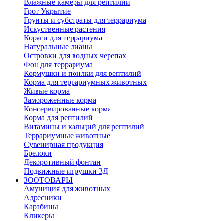
Влажные камеры для рептилий
Грот Укрытие
Грунты и субстраты для террариума
Искуственные растения
Коряги для террариума
Натуральные лианы
Островки для водных черепах
Фон для террариума
Кормушки и поилки для рептилий
Корма для террариумных животных
Живые корма
Замороженные корма
Консервированные корма
Корма для рептилий
Витамины и кальций для рептилий
Террариумные животные
Сувенирная продукция
Брелоки
Декоротивный фонтан
Подвижные игрушки 3Д
ЗООТОВАРЫ
Амуниция для животных
Адресники
Карабины
Кликеры