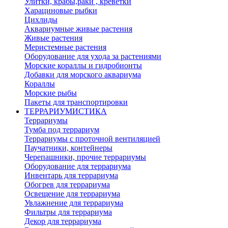
Улитки, крабы,раки , креветки
Харациновые рыбки
Цихлиды
Аквариумные живые растения
Живые растения
Меристемные растения
Оборудование для ухода за растениями
Морские кораллы и гидробионты
Добавки для морского аквариума
Кораллы
Морские рыбы
Пакеты для транспортировки
ТЕРРАРИУМИСТИКА
Террариумы
Тумба под террариум
Террариумы с проточной вентиляцией
Паучатники, контейнеры
Черепашники, прочие террариумы
Оборудование для террариума
Инвентарь для террариума
Обогрев для террариума
Освещение для террариума
Увлажнение для террариума
Фильтры для террариума
Декор для террариума