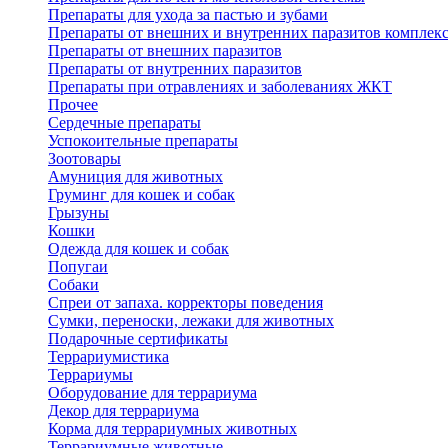
Препараты для ухода за пастью и зубами
Препараты от внешних и внутренних паразитов комплек
Препараты от внешних паразитов
Препараты от внутренних паразитов
Препараты при отравлениях и заболеваниях ЖКТ
Прочее
Сердечные препараты
Успокоительные препараты
Зоотовары
Амуниция для животных
Груминг для кошек и собак
Грызуны
Кошки
Одежда для кошек и собак
Попугаи
Собаки
Спреи от запаха. корректоры поведения
Сумки, переноски, лежаки для животных
Подарочные сертификаты
Террариумистика
Террариумы
Оборудование для террариума
Декор для террариума
Корма для террариумных животных
Террариумные животные