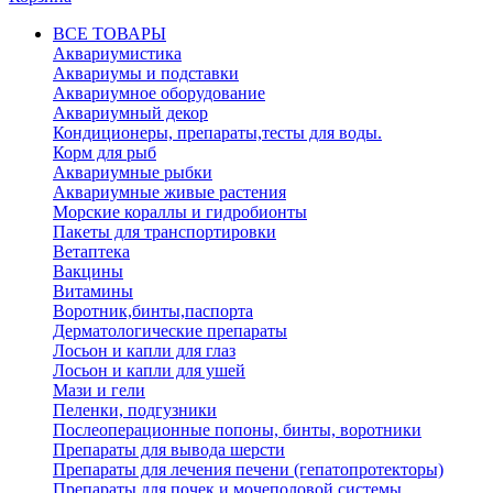
ВСЕ ТОВАРЫ
Аквариумистика
Аквариумы и подставки
Аквариумное оборудование
Аквариумный декор
Кондиционеры, препараты,тесты для воды.
Корм для рыб
Аквариумные рыбки
Аквариумные живые растения
Морские кораллы и гидробионты
Пакеты для транспортировки
Ветаптека
Вакцины
Витамины
Воротник,бинты,паспорта
Дерматологические препараты
Лосьон и капли для глаз
Лосьон и капли для ушей
Мази и гели
Пеленки, подгузники
Послеоперационные попоны, бинты, воротники
Препараты для вывода шерсти
Препараты для лечения печени (гепатопротекторы)
Препараты для почек и мочеполовой системы