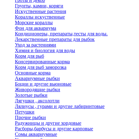
Гроты и декор
Грунты, камни, коряги
Искуственные растения
Кораллы искуственные
Морские кораллы
Фон для аквариума
Кондиционеры, препараты,тесты для воды.
Лекарственные препараты для рыбок
Уход за растениями
Химия и биология для воды
Корм для рыб
Консервированные корма
Корм для рыб заморозка
Основные корма
Аквариумные рыбки
Боции и другие вьюновые
Живородящие рыбки
Золотые рыбки
Лягушки , аксолотли
Лялиусы , гурами и другие лабиринтовые
Петушки
Прочие рыбки
Радужницы и другие хордовые
Расборы,барбусы и другие карповые
Сомы аквариумные