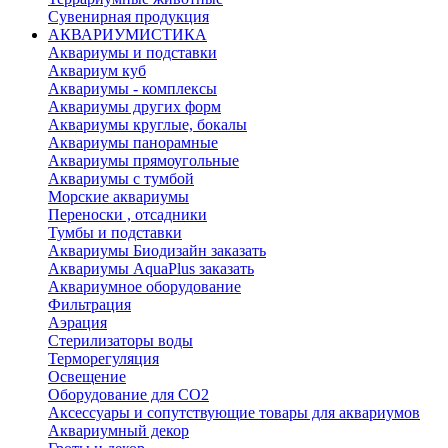
Сувенирная продукция
АКВАРИУМИСТИКА
Аквариумы и подставки
Аквариум куб
Аквариумы - комплексы
Аквариумы других форм
Аквариумы круглые, бокалы
Аквариумы панорамные
Аквариумы прямоугольные
Аквариумы с тумбой
Морские аквариумы
Переноски , отсадники
Тумбы и подставки
Аквариумы Биодизайн заказать
Аквариумы AquaPlus заказать
Аквариумное оборудование
Фильтрация
Аэрация
Стерилизаторы воды
Терморегуляция
Освещение
Оборудование для CO2
Аксессуары и сопутствующие товары для аквариумов
Аквариумный декор