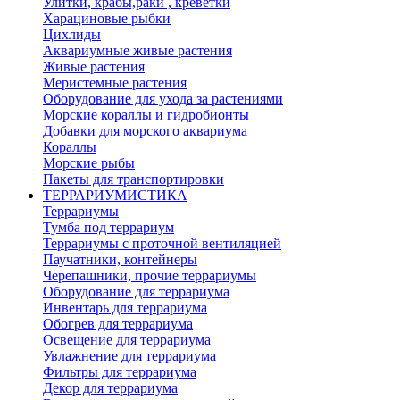
Улитки, крабы,раки , креветки
Харациновые рыбки
Цихлиды
Аквариумные живые растения
Живые растения
Меристемные растения
Оборудование для ухода за растениями
Морские кораллы и гидробионты
Добавки для морского аквариума
Кораллы
Морские рыбы
Пакеты для транспортировки
ТЕРРАРИУМИСТИКА
Террариумы
Тумба под террариум
Террариумы с проточной вентиляцией
Паучатники, контейнеры
Черепашники, прочие террариумы
Оборудование для террариума
Инвентарь для террариума
Обогрев для террариума
Освещение для террариума
Увлажнение для террариума
Фильтры для террариума
Декор для террариума