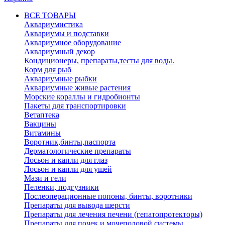
ВСЕ ТОВАРЫ
Аквариумистика
Аквариумы и подставки
Аквариумное оборудование
Аквариумный декор
Кондиционеры, препараты,тесты для воды.
Корм для рыб
Аквариумные рыбки
Аквариумные живые растения
Морские кораллы и гидробионты
Пакеты для транспортировки
Ветаптека
Вакцины
Витамины
Воротник,бинты,паспорта
Дерматологические препараты
Лосьон и капли для глаз
Лосьон и капли для ушей
Мази и гели
Пеленки, подгузники
Послеоперационные попоны, бинты, воротники
Препараты для вывода шерсти
Препараты для лечения печени (гепатопротекторы)
Препараты для почек и мочеполовой системы