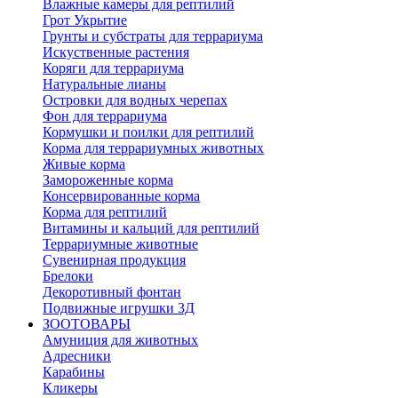
Влажные камеры для рептилий
Грот Укрытие
Грунты и субстраты для террариума
Искуственные растения
Коряги для террариума
Натуральные лианы
Островки для водных черепах
Фон для террариума
Кормушки и поилки для рептилий
Корма для террариумных животных
Живые корма
Замороженные корма
Консервированные корма
Корма для рептилий
Витамины и кальций для рептилий
Террариумные животные
Сувенирная продукция
Брелоки
Декоротивный фонтан
Подвижные игрушки 3Д
ЗООТОВАРЫ
Амуниция для животных
Адресники
Карабины
Кликеры