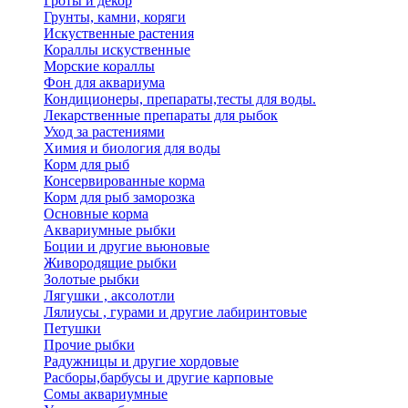
Гроты и декор
Грунты, камни, коряги
Искуственные растения
Кораллы искуственные
Морские кораллы
Фон для аквариума
Кондиционеры, препараты,тесты для воды.
Лекарственные препараты для рыбок
Уход за растениями
Химия и биология для воды
Корм для рыб
Консервированные корма
Корм для рыб заморозка
Основные корма
Аквариумные рыбки
Боции и другие вьюновые
Живородящие рыбки
Золотые рыбки
Лягушки , аксолотли
Лялиусы , гурами и другие лабиринтовые
Петушки
Прочие рыбки
Радужницы и другие хордовые
Расборы,барбусы и другие карповые
Сомы аквариумные