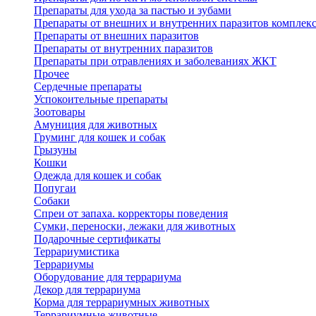
Препараты для ухода за пастью и зубами
Препараты от внешних и внутренних паразитов комплек
Препараты от внешних паразитов
Препараты от внутренних паразитов
Препараты при отравлениях и заболеваниях ЖКТ
Прочее
Сердечные препараты
Успокоительные препараты
Зоотовары
Амуниция для животных
Груминг для кошек и собак
Грызуны
Кошки
Одежда для кошек и собак
Попугаи
Собаки
Спреи от запаха. корректоры поведения
Сумки, переноски, лежаки для животных
Подарочные сертификаты
Террариумистика
Террариумы
Оборудование для террариума
Декор для террариума
Корма для террариумных животных
Террариумные животные