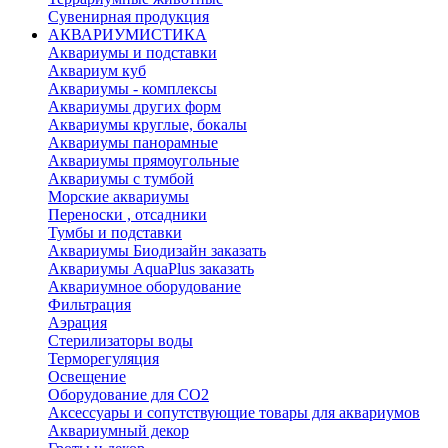
Сувенирная продукция
АКВАРИУМИСТИКА
Аквариумы и подставки
Аквариум куб
Аквариумы - комплексы
Аквариумы других форм
Аквариумы круглые, бокалы
Аквариумы панорамные
Аквариумы прямоугольные
Аквариумы с тумбой
Морские аквариумы
Переноски , отсадники
Тумбы и подставки
Аквариумы Биодизайн заказать
Аквариумы AquaPlus заказать
Аквариумное оборудование
Фильтрация
Аэрация
Стерилизаторы воды
Терморегуляция
Освещение
Оборудование для CO2
Аксессуары и сопутствующие товары для аквариумов
Аквариумный декор