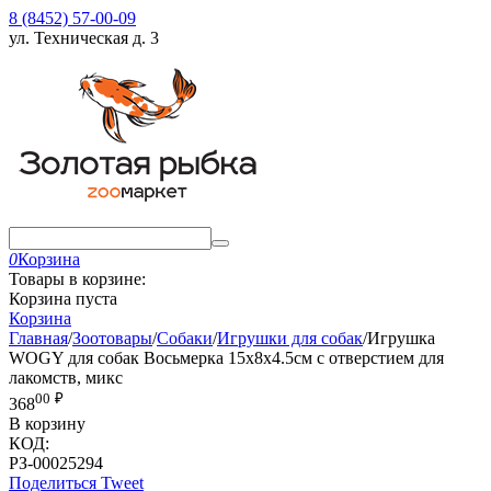
8 (8452) 57-00-09
ул. Техническая д. 3
0
Корзина
Товары в корзине:
Корзина пуста
Корзина
Главная
/
Зоотовары
/
Собаки
/
Игрушки для собак
/
Игрушка
WOGY для собак Восьмерка 15х8х4.5см с отверстием для
лакомств, микс
00
₽
368
В корзину
КОД:
РЗ-00025294
Поделиться
Tweet