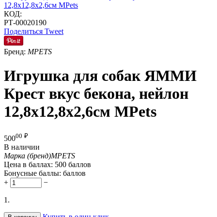
КОД:
РТ-00020190
Поделиться
Tweet
Бренд:
MPETS
Игрушка для собак ЯММИ
Крест вкус бекона, нейлон
12,8x12,8x2,6см MPets
00
₽
500
В наличии
Марка (бренд)
MPETS
Цена в баллах:
500 баллов
Бонусные баллы:
баллов
+
−
1.
Купить в один клик