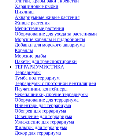
Улитки, крабы,раки , креветки
Харациновые рыбки
Цихлиды
Аквариумные живые растения
Живые растения
Меристемные растения
Оборудование для ухода за растениями
Морские кораллы и гидробионты
Добавки для морского аквариума
Кораллы
Морские рыбы
Пакеты для транспортировки
ТЕРРАРИУМИСТИКА
Террариумы
Тумба под террариум
Террариумы с проточной вентиляцией
Паучатники, контейнеры
Черепашники, прочие террариумы
Оборудование для террариума
Инвентарь для террариума
Обогрев для террариума
Освещение для террариума
Увлажнение для террариума
Фильтры для террариума
Декор для террариума