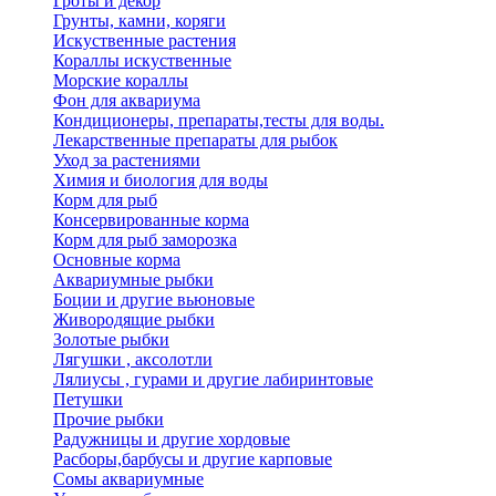
Гроты и декор
Грунты, камни, коряги
Искуственные растения
Кораллы искуственные
Морские кораллы
Фон для аквариума
Кондиционеры, препараты,тесты для воды.
Лекарственные препараты для рыбок
Уход за растениями
Химия и биология для воды
Корм для рыб
Консервированные корма
Корм для рыб заморозка
Основные корма
Аквариумные рыбки
Боции и другие вьюновые
Живородящие рыбки
Золотые рыбки
Лягушки , аксолотли
Лялиусы , гурами и другие лабиринтовые
Петушки
Прочие рыбки
Радужницы и другие хордовые
Расборы,барбусы и другие карповые
Сомы аквариумные