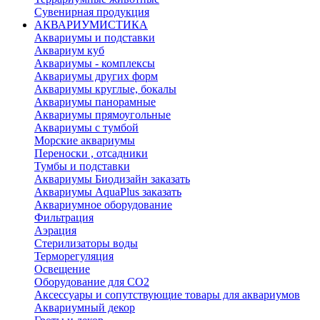
Сувенирная продукция
АКВАРИУМИСТИКА
Аквариумы и подставки
Аквариум куб
Аквариумы - комплексы
Аквариумы других форм
Аквариумы круглые, бокалы
Аквариумы панорамные
Аквариумы прямоугольные
Аквариумы с тумбой
Морские аквариумы
Переноски , отсадники
Тумбы и подставки
Аквариумы Биодизайн заказать
Аквариумы AquaPlus заказать
Аквариумное оборудование
Фильтрация
Аэрация
Стерилизаторы воды
Терморегуляция
Освещение
Оборудование для CO2
Аксессуары и сопутствующие товары для аквариумов
Аквариумный декор