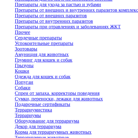
Препараты для ухода за пастью и зубами
Препараты от внешних и внутренних паразитов комплек
Препараты от внешних паразитов
Препараты от внутренних паразитов
Препараты при отравлениях и заболеваниях ЖКТ
Прочее
Сердечные препараты
Успокоительные препараты
Зоотовары
Амуниция для животных
Груминг для кошек и собак
Грызуны
Кошки
Одежда для кошек и собак
Попугаи
Собаки
Спреи от запаха. корректоры поведения
Сумки, переноски, лежаки для животных
Подарочные сертификаты
Террариумистика
Террариумы
Оборудование для террариума
Декор для террариума
Корма для террариумных животных
Террариумные животные