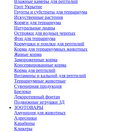
Влажные камеры для рептилий
Грот Укрытие
Грунты и субстраты для террариума
Искуственные растения
Коряги для террариума
Натуральные лианы
Островки для водных черепах
Фон для террариума
Кормушки и поилки для рептилий
Корма для террариумных животных
Живые корма
Замороженные корма
Консервированные корма
Корма для рептилий
Витамины и кальций для рептилий
Террариумные животные
Сувенирная продукция
Брелоки
Декоротивный фонтан
Подвижные игрушки 3Д
ЗООТОВАРЫ
Амуниция для животных
Адресники
Карабины
Кликеры