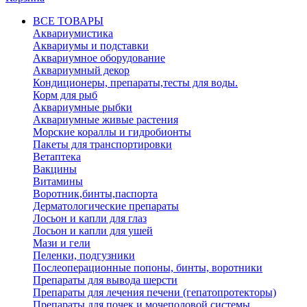
ВСЕ ТОВАРЫ
Аквариумистика
Аквариумы и подставки
Аквариумное оборудование
Аквариумный декор
Кондиционеры, препараты,тесты для воды.
Корм для рыб
Аквариумные рыбки
Аквариумные живые растения
Морские кораллы и гидробионты
Пакеты для транспортировки
Ветаптека
Вакцины
Витамины
Воротник,бинты,паспорта
Дерматологические препараты
Лосьон и капли для глаз
Лосьон и капли для ушей
Мази и гели
Пеленки, подгузники
Послеоперационные попоны, бинты, воротники
Препараты для вывода шерсти
Препараты для лечения печени (гепатопротекторы)
Препараты для почек и мочеполовой системы