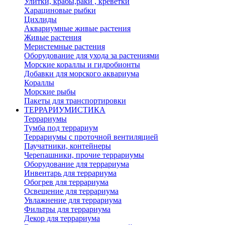
Улитки, крабы,раки , креветки
Харациновые рыбки
Цихлиды
Аквариумные живые растения
Живые растения
Меристемные растения
Оборудование для ухода за растениями
Морские кораллы и гидробионты
Добавки для морского аквариума
Кораллы
Морские рыбы
Пакеты для транспортировки
ТЕРРАРИУМИСТИКА
Террариумы
Тумба под террариум
Террариумы с проточной вентиляцией
Паучатники, контейнеры
Черепашники, прочие террариумы
Оборудование для террариума
Инвентарь для террариума
Обогрев для террариума
Освещение для террариума
Увлажнение для террариума
Фильтры для террариума
Декор для террариума