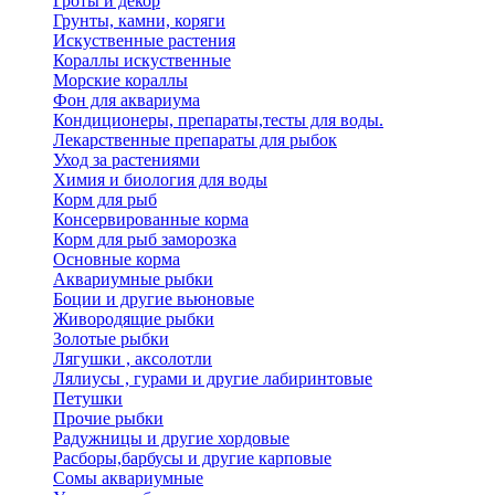
Гроты и декор
Грунты, камни, коряги
Искуственные растения
Кораллы искуственные
Морские кораллы
Фон для аквариума
Кондиционеры, препараты,тесты для воды.
Лекарственные препараты для рыбок
Уход за растениями
Химия и биология для воды
Корм для рыб
Консервированные корма
Корм для рыб заморозка
Основные корма
Аквариумные рыбки
Боции и другие вьюновые
Живородящие рыбки
Золотые рыбки
Лягушки , аксолотли
Лялиусы , гурами и другие лабиринтовые
Петушки
Прочие рыбки
Радужницы и другие хордовые
Расборы,барбусы и другие карповые
Сомы аквариумные