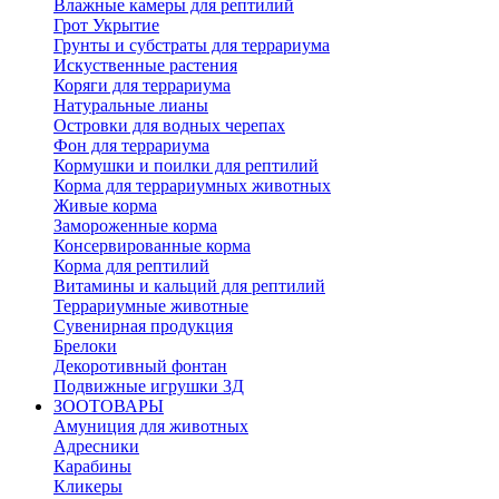
Влажные камеры для рептилий
Грот Укрытие
Грунты и субстраты для террариума
Искуственные растения
Коряги для террариума
Натуральные лианы
Островки для водных черепах
Фон для террариума
Кормушки и поилки для рептилий
Корма для террариумных животных
Живые корма
Замороженные корма
Консервированные корма
Корма для рептилий
Витамины и кальций для рептилий
Террариумные животные
Сувенирная продукция
Брелоки
Декоротивный фонтан
Подвижные игрушки 3Д
ЗООТОВАРЫ
Амуниция для животных
Адресники
Карабины
Кликеры