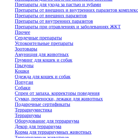
Препараты для ухода за пастью и зубами
Препараты от внешних и внутренних паразитов комплек
Препараты от внешних паразитов
Препараты от внутренних паразитов
Препараты при отравлениях и заболеваниях ЖКТ
Прочее
Сердечные препараты
Успокоительные препараты
Зоотовары
Амуниция для животных
Груминг для кошек и собак
Грызуны
Кошки
Одежда для кошек и собак
Попугаи
Собаки
Спреи от запаха. корректоры поведения
Сумки, переноски, лежаки для животных
Подарочные сертификаты
Террариумистика
Террариумы
Оборудование для террариума
Декор для террариума
Корма для террариумных животных
Террариумные животные