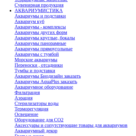
Сувенирная продукция
АКВАРИУМИСТИКА
Аквариумы и подставки
Аквариум куб
Аквариумы - комплексы
Аквариумы других форм
Аквариумы круглые, бокалы
Аквариумы панорамные
Аквариумы прямоугольные
Аквариумы с тумбой
Морские аквариумы
Переноски , отсадники
Тумбы и подставки
Аквариумы Биодизайн заказать
Аквариумы AquaPlus заказать
Аквариумное оборудование
Фильтрация
Аэрация
Стерилизаторы воды
Терморегуляция
Освещение
Оборудование для CO2
Аксессуары и сопутствующие товары для аквариумов
Аквариумный декор