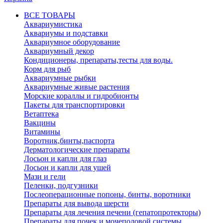
ВСЕ ТОВАРЫ
Аквариумистика
Аквариумы и подставки
Аквариумное оборудование
Аквариумный декор
Кондиционеры, препараты,тесты для воды.
Корм для рыб
Аквариумные рыбки
Аквариумные живые растения
Морские кораллы и гидробионты
Пакеты для транспортировки
Ветаптека
Вакцины
Витамины
Воротник,бинты,паспорта
Дерматологические препараты
Лосьон и капли для глаз
Лосьон и капли для ушей
Мази и гели
Пеленки, подгузники
Послеоперационные попоны, бинты, воротники
Препараты для вывода шерсти
Препараты для лечения печени (гепатопротекторы)
Препараты для почек и мочеполовой системы