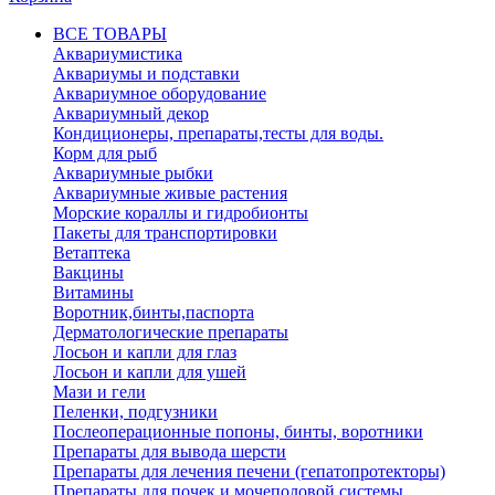
ВСЕ ТОВАРЫ
Аквариумистика
Аквариумы и подставки
Аквариумное оборудование
Аквариумный декор
Кондиционеры, препараты,тесты для воды.
Корм для рыб
Аквариумные рыбки
Аквариумные живые растения
Морские кораллы и гидробионты
Пакеты для транспортировки
Ветаптека
Вакцины
Витамины
Воротник,бинты,паспорта
Дерматологические препараты
Лосьон и капли для глаз
Лосьон и капли для ушей
Мази и гели
Пеленки, подгузники
Послеоперационные попоны, бинты, воротники
Препараты для вывода шерсти
Препараты для лечения печени (гепатопротекторы)
Препараты для почек и мочеполовой системы