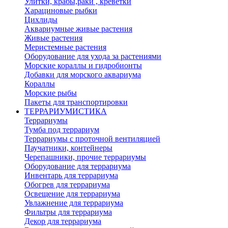
Улитки, крабы,раки , креветки
Харациновые рыбки
Цихлиды
Аквариумные живые растения
Живые растения
Меристемные растения
Оборудование для ухода за растениями
Морские кораллы и гидробионты
Добавки для морского аквариума
Кораллы
Морские рыбы
Пакеты для транспортировки
ТЕРРАРИУМИСТИКА
Террариумы
Тумба под террариум
Террариумы с проточной вентиляцией
Паучатники, контейнеры
Черепашники, прочие террариумы
Оборудование для террариума
Инвентарь для террариума
Обогрев для террариума
Освещение для террариума
Увлажнение для террариума
Фильтры для террариума
Декор для террариума