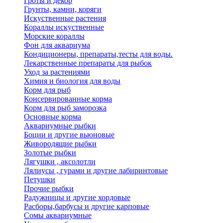
Гроты и декор
Грунты, камни, коряги
Искуственные растения
Кораллы искуственные
Морские кораллы
Фон для аквариума
Кондиционеры, препараты,тесты для воды.
Лекарственные препараты для рыбок
Уход за растениями
Химия и биология для воды
Корм для рыб
Консервированные корма
Корм для рыб заморозка
Основные корма
Аквариумные рыбки
Боции и другие вьюновые
Живородящие рыбки
Золотые рыбки
Лягушки , аксолотли
Лялиусы , гурами и другие лабиринтовые
Петушки
Прочие рыбки
Радужницы и другие хордовые
Расборы,барбусы и другие карповые
Сомы аквариумные