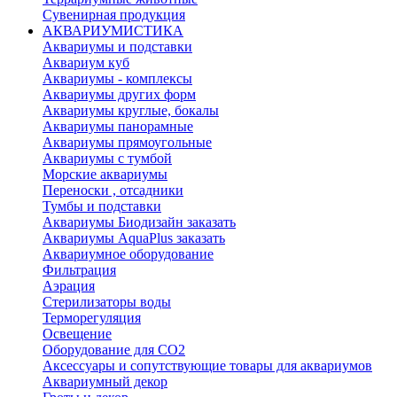
Сувенирная продукция
АКВАРИУМИСТИКА
Аквариумы и подставки
Аквариум куб
Аквариумы - комплексы
Аквариумы других форм
Аквариумы круглые, бокалы
Аквариумы панорамные
Аквариумы прямоугольные
Аквариумы с тумбой
Морские аквариумы
Переноски , отсадники
Тумбы и подставки
Аквариумы Биодизайн заказать
Аквариумы AquaPlus заказать
Аквариумное оборудование
Фильтрация
Аэрация
Стерилизаторы воды
Терморегуляция
Освещение
Оборудование для CO2
Аксессуары и сопутствующие товары для аквариумов
Аквариумный декор