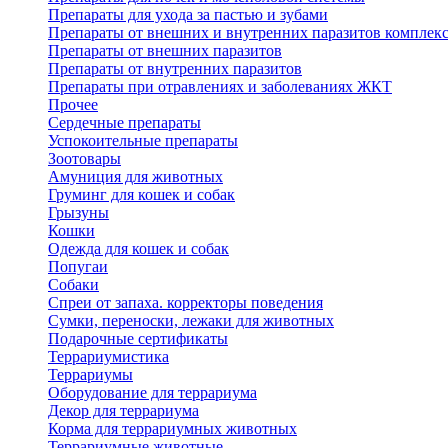
Препараты для ухода за пастью и зубами
Препараты от внешних и внутренних паразитов комплек
Препараты от внешних паразитов
Препараты от внутренних паразитов
Препараты при отравлениях и заболеваниях ЖКТ
Прочее
Сердечные препараты
Успокоительные препараты
Зоотовары
Амуниция для животных
Груминг для кошек и собак
Грызуны
Кошки
Одежда для кошек и собак
Попугаи
Собаки
Спреи от запаха. корректоры поведения
Сумки, переноски, лежаки для животных
Подарочные сертификаты
Террариумистика
Террариумы
Оборудование для террариума
Декор для террариума
Корма для террариумных животных
Террариумные животные