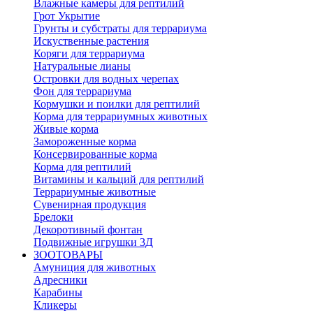
Влажные камеры для рептилий
Грот Укрытие
Грунты и субстраты для террариума
Искуственные растения
Коряги для террариума
Натуральные лианы
Островки для водных черепах
Фон для террариума
Кормушки и поилки для рептилий
Корма для террариумных животных
Живые корма
Замороженные корма
Консервированные корма
Корма для рептилий
Витамины и кальций для рептилий
Террариумные животные
Сувенирная продукция
Брелоки
Декоротивный фонтан
Подвижные игрушки 3Д
ЗООТОВАРЫ
Амуниция для животных
Адресники
Карабины
Кликеры