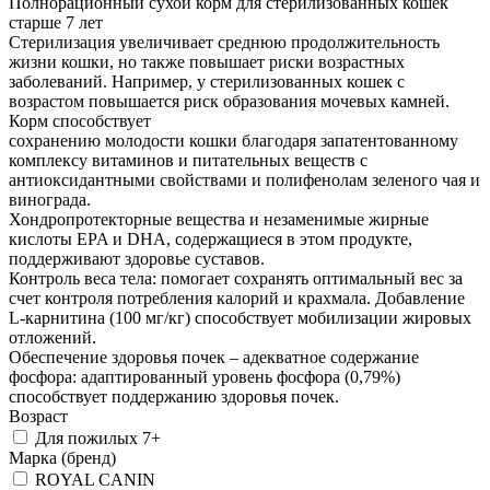
Полнорационный сухой корм для стерилизованных кошек
старше 7 лет
Стерилизация увеличивает среднюю продолжительность
жизни кошки, но также повышает риски возрастных
заболеваний. Например, у стерилизованных кошек с
возрастом повышается риск образования мочевых камней.
Корм способствует
сохранению молодости кошки благодаря запатентованному
комплексу витаминов и питательных веществ с
антиоксидантными свойствами и полифенолам зеленого чая и
винограда.
Хондропротекторные вещества и незаменимые жирные
кислоты EPA и DHA, содержащиеся в этом продукте,
поддерживают здоровье суставов.
Контроль веса тела: помогает сохранять оптимальный вес за
счет контроля потребления калорий и крахмала. Добавление
L-карнитина (100 мг/кг) способствует мобилизации жировых
отложений.
Обеспечение здоровья почек – адекватное содержание
фосфора: адаптированный уровень фосфора (0,79%)
способствует поддержанию здоровья почек.
Возраст
Для пожилых 7+
Марка (бренд)
ROYAL CANIN