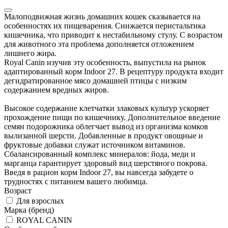
Малоподвижная жизнь домашних кошек сказывается на
особенностях их пищеварения. Снижается перистальтика
кишечника, что приводит к нестабильному стулу. С возрастом
для животного эта проблема дополняется отложением
лишнего жира.
Royal Canin изучив эту особенность, выпустила на рынок
адаптированный корм Indoor 27. В рецептуру продукта входит
дегидратированное мясо домашней птицы с низким
содержанием вредных жиров.
Высокое содержание клетчатки злаковых культур ускоряет
прохождение пищи по кишечнику. Дополнительное введение
семян подорожника облегчает вывод из организма комков
вылизанной шерсти. Добавленные в продукт овощные и
фруктовые добавки служат источником витаминов.
Сбалансированный комплекс минералов: йода, меди и
марганца гарантирует здоровый вид шерстяного покрова.
Введя в рацион корм Indoor 27, вы навсегда забудете о
трудностях с питанием вашего любимца.
Возраст
Для взрослых
Марка (бренд)
ROYAL CANIN