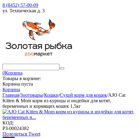
8 (8452) 57-00-09
ул. Техническая д. 3
0
Корзина
Товары в корзине:
Корзина пуста
Корзина
Главная
/
Зоотовары
/
Кошки
/
Сухой корм для кошек
/
AJO Cat
Kitten & Mom корм из курицы и индейки для котят,
беременных и кормящих кошек 1,5кг
КОД:
РЗ-00024382
Поделиться
Tweet