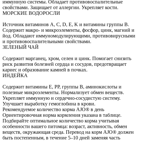
иммунную системы. Обладает противовоспалительные
свойствами. Защищает от аллергии. Укрепляет кости.
МОРСКИЕ ВОДОРОСЛИ
Источник витаминов А, С, D, E, K и витамины группы B.
Содержит макро- и микроэлементы, фосфор, цинк, магний и
йод. Обладают иммуномодулирующими, противовирусными
и противовоспалительными свойствами.
ЗЕЛЕНЫЙ ЧАЙ
Содержит марганец, хром, селен и цинк. Помогает снизить
риск развития болезней сердца и сосудов, предотвращает
кариес и образование камней в почках.
ИНДЕЙКА
Содержит витамины E, PP, группы B, аминокислоты и
полезные микроэлементы. Нормализует обмен веществ.
Укрепляет иммунную и сердечно-сосудистую систему.
Улучшает выработку гемоглобина в крови.
Рекомендуемое количество корма AJO® в день
Ориентировочная норма кормления указана в таблице.
Подбирайте оптимальное количество корма учитывая
особенности вашего питомца: возраст, активность, обмен
веществ, окружающая среда. Перевод на корм AJO® должен
быть постепенным, в течение 5–10 дней заменяя часть