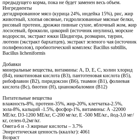
предыдущего корма, пока не будет заменен весь объем.
Ингредиенты
дегидрированное мясо (курица 24%, индейка 15%), рис, жир
животный, хлопья овсяные, гидролизованные мясные белки,
рисовый протеин, дрожжи пивные сухие, яблочный жом, жир
лососевый, брокколи, цикорий (источник инулина), морские
водоросли, экстракт юкки Шидигера, розмарин, таурин,
лютеин (экстракт бархатцев), экстракт зеленого чая (источник
полифенолов), пробиотический комплекс Bacillus subtillis,
Bacillus licheniformis
Добавки
минеральные вещества, витамины: А, D, Е, С, холин хлорид
(В4), никотиновая кислота (В3), пантотеновая кислота (В5),
рибофлавин (В2), пиридоксин (В6), тиамин (В1), фолиевая
кислота (Вc), биотин (Н), цианокобаломин (В12)
Питательные вещества
влажность-8%, протеин-35%, жир-20%, клетчатка-2.5%,
зола-8%, кальций -1.5%, фосфор-1%, витамины: А -22000
МЕ/кг, D3-1200 МЕ/кг, С-200 мг/кг, Е -500 МЕ/кг., йод-3,0 мг/
кг, селен-0,2мг/кг.
Омега-6 и -3 жирные кислоты – 3.7%
Энергетическая ценность (ккал/кг): 4061
Возраст