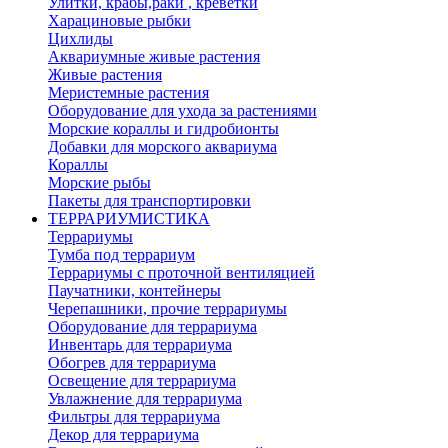
Улитки, крабы,раки , креветки
Харациновые рыбки
Цихлиды
Аквариумные живые растения
Живые растения
Меристемные растения
Оборудование для ухода за растениями
Морские кораллы и гидробионты
Добавки для морского аквариума
Кораллы
Морские рыбы
Пакеты для транспортировки
ТЕРРАРИУМИСТИКА
Террариумы
Тумба под террариум
Террариумы с проточной вентиляцией
Паучатники, контейнеры
Черепашники, прочие террариумы
Оборудование для террариума
Инвентарь для террариума
Обогрев для террариума
Освещение для террариума
Увлажнение для террариума
Фильтры для террариума
Декор для террариума