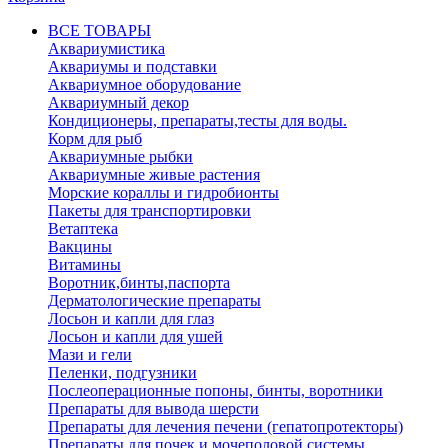
ВСЕ ТОВАРЫ
Аквариумистика
Аквариумы и подставки
Аквариумное оборудование
Аквариумный декор
Кондиционеры, препараты,тесты для воды.
Корм для рыб
Аквариумные рыбки
Аквариумные живые растения
Морские кораллы и гидробионты
Пакеты для транспортировки
Ветаптека
Вакцины
Витамины
Воротник,бинты,паспорта
Дерматологические препараты
Лосьон и капли для глаз
Лосьон и капли для ушей
Мази и гели
Пеленки, подгузники
Послеоперационные попоны, бинты, воротники
Препараты для вывода шерсти
Препараты для лечения печени (гепатопротекторы)
Препараты для почек и мочеполовой системы