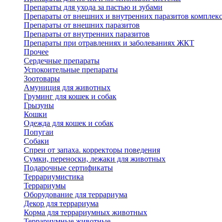
Препараты для ухода за пастью и зубами
Препараты от внешних и внутренних паразитов комплек
Препараты от внешних паразитов
Препараты от внутренних паразитов
Препараты при отравлениях и заболеваниях ЖКТ
Прочее
Сердечные препараты
Успокоительные препараты
Зоотовары
Амуниция для животных
Груминг для кошек и собак
Грызуны
Кошки
Одежда для кошек и собак
Попугаи
Собаки
Спреи от запаха. корректоры поведения
Сумки, переноски, лежаки для животных
Подарочные сертификаты
Террариумистика
Террариумы
Оборудование для террариума
Декор для террариума
Корма для террариумных животных
Террариумные животные