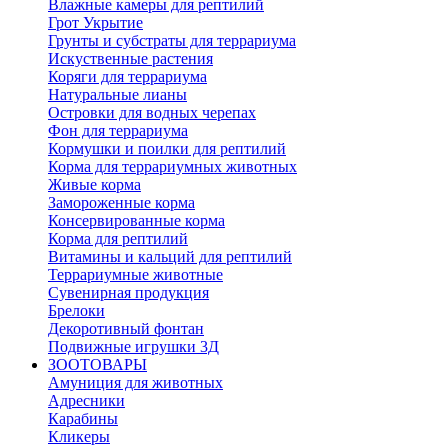
Влажные камеры для рептилий
Грот Укрытие
Грунты и субстраты для террариума
Искуственные растения
Коряги для террариума
Натуральные лианы
Островки для водных черепах
Фон для террариума
Кормушки и поилки для рептилий
Корма для террариумных животных
Живые корма
Замороженные корма
Консервированные корма
Корма для рептилий
Витамины и кальций для рептилий
Террариумные животные
Сувенирная продукция
Брелоки
Декоротивный фонтан
Подвижные игрушки 3Д
ЗООТОВАРЫ
Амуниция для животных
Адресники
Карабины
Кликеры