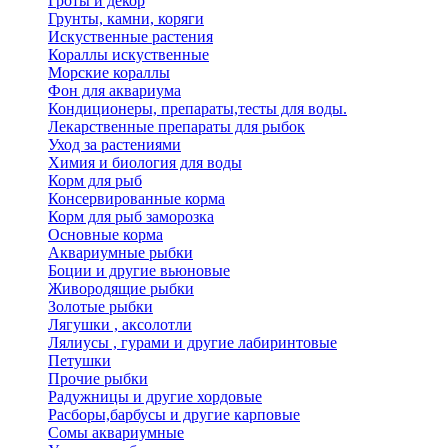
Гроты и декор
Грунты, камни, коряги
Искуственные растения
Кораллы искуственные
Морские кораллы
Фон для аквариума
Кондиционеры, препараты,тесты для воды.
Лекарственные препараты для рыбок
Уход за растениями
Химия и биология для воды
Корм для рыб
Консервированные корма
Корм для рыб заморозка
Основные корма
Аквариумные рыбки
Боции и другие вьюновые
Живородящие рыбки
Золотые рыбки
Лягушки , аксолотли
Лялиусы , гурами и другие лабиринтовые
Петушки
Прочие рыбки
Радужницы и другие хордовые
Расборы,барбусы и другие карповые
Сомы аквариумные