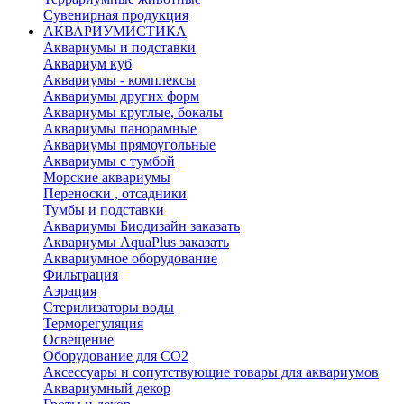
Сувенирная продукция
АКВАРИУМИСТИКА
Аквариумы и подставки
Аквариум куб
Аквариумы - комплексы
Аквариумы других форм
Аквариумы круглые, бокалы
Аквариумы панорамные
Аквариумы прямоугольные
Аквариумы с тумбой
Морские аквариумы
Переноски , отсадники
Тумбы и подставки
Аквариумы Биодизайн заказать
Аквариумы AquaPlus заказать
Аквариумное оборудование
Фильтрация
Аэрация
Стерилизаторы воды
Терморегуляция
Освещение
Оборудование для CO2
Аксессуары и сопутствующие товары для аквариумов
Аквариумный декор