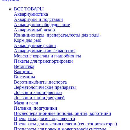
ВСЕ ТОВАРЫ
Аквариумистика
Аквариумы и подставки
Аквариумное оборудование
Аквариумный декор
Кондиционеры, препараты,тесты для воды.
Корм для рыб
Аквариумные рыбки
Аквариумные живые растения
Морские кораллы и гидробионты
Пакеты для транспортировки
Ветаптека
Вакцины
Витамины
Воротник,бинты,паспорта
Дерматологические препараты
Лосьон и капли для глаз
Лосьон и капли для ушей
Мази и гели
Пеленки, подгузники
Послеоперационные попоны, бинты, воротники
Препараты для вывода шерсти
Препараты для лечения печени (гепатопротекторы)
Препараты для почек и мочеполовой системы