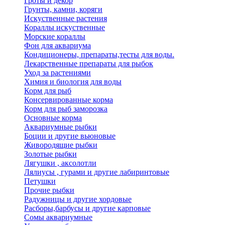
Гроты и декор
Грунты, камни, коряги
Искуственные растения
Кораллы искуственные
Морские кораллы
Фон для аквариума
Кондиционеры, препараты,тесты для воды.
Лекарственные препараты для рыбок
Уход за растениями
Химия и биология для воды
Корм для рыб
Консервированные корма
Корм для рыб заморозка
Основные корма
Аквариумные рыбки
Боции и другие вьюновые
Живородящие рыбки
Золотые рыбки
Лягушки , аксолотли
Лялиусы , гурами и другие лабиринтовые
Петушки
Прочие рыбки
Радужницы и другие хордовые
Расборы,барбусы и другие карповые
Сомы аквариумные