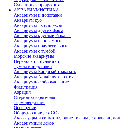
Сувенирная продукция
АКВАРИУМИСТИКА
Аквариумы и подставки
Аквариум куб
Аквариумы - комплексы
Аквариумы других форм
Аквариумы круглые, бокалы
Аквариумы панорамные
Аквариумы прямоугольные
Аквариумы с тумбой
Морские аквариумы
Переноски , отсадники
Тумбы и подставки
Аквариумы Биодизайн заказать
Аквариумы AquaPlus заказать
Аквариумное оборудование
Фильтрация
Аэрация
Стерилизаторы воды
Терморегуляция
Освещение
Оборудование для CO2
Аксессуары и сопутствующие товары для аквариумов
Аквариумный декор