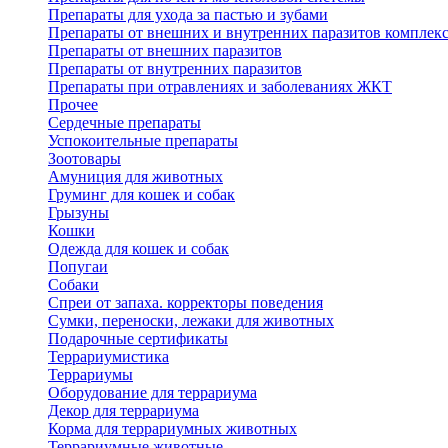
Препараты для ухода за пастью и зубами
Препараты от внешних и внутренних паразитов комплек
Препараты от внешних паразитов
Препараты от внутренних паразитов
Препараты при отравлениях и заболеваниях ЖКТ
Прочее
Сердечные препараты
Успокоительные препараты
Зоотовары
Амуниция для животных
Груминг для кошек и собак
Грызуны
Кошки
Одежда для кошек и собак
Попугаи
Собаки
Спреи от запаха. корректоры поведения
Сумки, переноски, лежаки для животных
Подарочные сертификаты
Террариумистика
Террариумы
Оборудование для террариума
Декор для террариума
Корма для террариумных животных
Террариумные животные