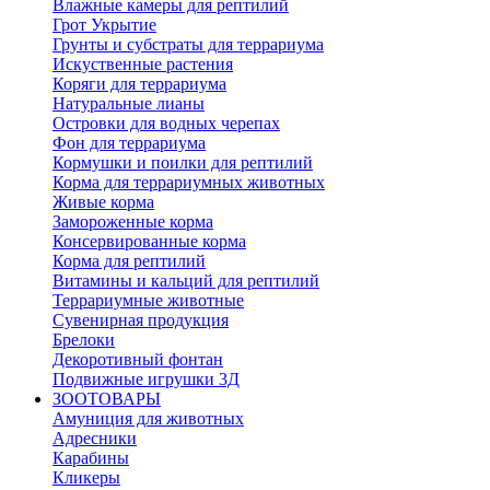
Влажные камеры для рептилий
Грот Укрытие
Грунты и субстраты для террариума
Искуственные растения
Коряги для террариума
Натуральные лианы
Островки для водных черепах
Фон для террариума
Кормушки и поилки для рептилий
Корма для террариумных животных
Живые корма
Замороженные корма
Консервированные корма
Корма для рептилий
Витамины и кальций для рептилий
Террариумные животные
Сувенирная продукция
Брелоки
Декоротивный фонтан
Подвижные игрушки 3Д
ЗООТОВАРЫ
Амуниция для животных
Адресники
Карабины
Кликеры