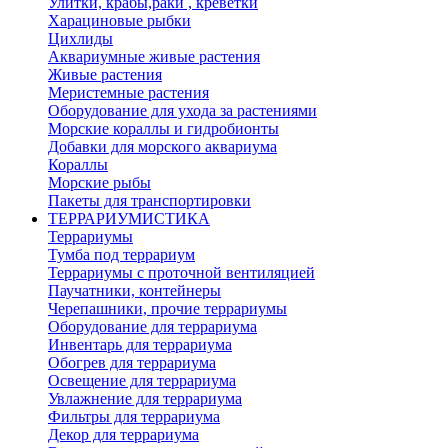
Улитки, крабы,раки , креветки
Харациновые рыбки
Цихлиды
Аквариумные живые растения
Живые растения
Меристемные растения
Оборудование для ухода за растениями
Морские кораллы и гидробионты
Добавки для морского аквариума
Кораллы
Морские рыбы
Пакеты для транспортировки
ТЕРРАРИУМИСТИКА
Террариумы
Тумба под террариум
Террариумы с проточной вентиляцией
Паучатники, контейнеры
Черепашники, прочие террариумы
Оборудование для террариума
Инвентарь для террариума
Обогрев для террариума
Освещение для террариума
Увлажнение для террариума
Фильтры для террариума
Декор для террариума