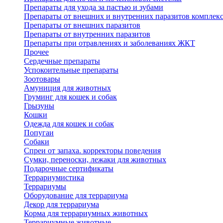
Препараты для ухода за пастью и зубами
Препараты от внешних и внутренних паразитов комплек
Препараты от внешних паразитов
Препараты от внутренних паразитов
Препараты при отравлениях и заболеваниях ЖКТ
Прочее
Сердечные препараты
Успокоительные препараты
Зоотовары
Амуниция для животных
Груминг для кошек и собак
Грызуны
Кошки
Одежда для кошек и собак
Попугаи
Собаки
Спреи от запаха. корректоры поведения
Сумки, переноски, лежаки для животных
Подарочные сертификаты
Террариумистика
Террариумы
Оборудование для террариума
Декор для террариума
Корма для террариумных животных
Террариумные животные