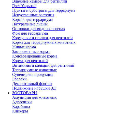
Влажные камеры для рептилий
Грот Укрытие
Грунты и субстраты для террариума
Искуственные растения
Коряги для террариума
Натуральные лианы
Островки для водных черепах
Фон для террариума
Кормушки и поилки для рептилий
Корма для террариумных животных
Живые корма
Замороженные корма
Консервированные корма
Корма для рептилий
Витамины и кальций для рептилий
Террариумные животные
Сувенирная продукция
Брелоки
Декоротивный фонтан
Подвижные игрушки 3Д
ЗООТОВАРЫ
Амуниция для животных
Адресники
Карабины
Кликеры