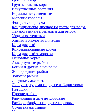
Гроты и декор
Грунты, камни, коряги
Искуственные растения
Кораллы искуственные
Морские кораллы
Фон для аквариума
Кондиционеры, препараты,тесты для воды.
Лекарственные препараты для рыбок
Уход за растениями
Химия и биология для воды
Корм для рыб
Консервированные корма
Корм для рыб заморозка
Основные корма
Аквариумные рыбки
Боции и другие вьюновые
Живородящие рыбки
Золотые рыбки
Лягушки , аксолотли
Лялиусы , гурами и другие лабиринтовые
Петушки
Прочие рыбки
Радужницы и другие хордовые
Расборы,барбусы и другие карповые
Сомы аквариумные