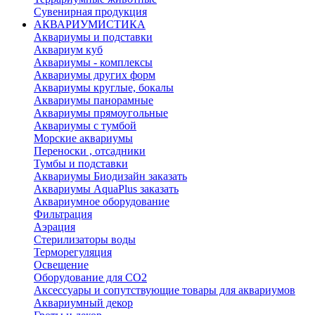
Сувенирная продукция
АКВАРИУМИСТИКА
Аквариумы и подставки
Аквариум куб
Аквариумы - комплексы
Аквариумы других форм
Аквариумы круглые, бокалы
Аквариумы панорамные
Аквариумы прямоугольные
Аквариумы с тумбой
Морские аквариумы
Переноски , отсадники
Тумбы и подставки
Аквариумы Биодизайн заказать
Аквариумы AquaPlus заказать
Аквариумное оборудование
Фильтрация
Аэрация
Стерилизаторы воды
Терморегуляция
Освещение
Оборудование для CO2
Аксессуары и сопутствующие товары для аквариумов
Аквариумный декор