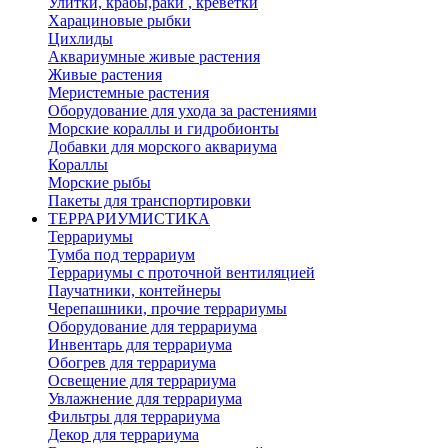
Улитки, крабы,раки , креветки
Харациновые рыбки
Цихлиды
Аквариумные живые растения
Живые растения
Меристемные растения
Оборудование для ухода за растениями
Морские кораллы и гидробионты
Добавки для морского аквариума
Кораллы
Морские рыбы
Пакеты для транспортировки
ТЕРРАРИУМИСТИКА
Террариумы
Тумба под террариум
Террариумы с проточной вентиляцией
Паучатники, контейнеры
Черепашники, прочие террариумы
Оборудование для террариума
Инвентарь для террариума
Обогрев для террариума
Освещение для террариума
Увлажнение для террариума
Фильтры для террариума
Декор для террариума