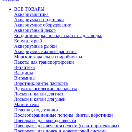
ВСЕ ТОВАРЫ
Аквариумистика
Аквариумы и подставки
Аквариумное оборудование
Аквариумный декор
Кондиционеры, препараты,тесты для воды.
Корм для рыб
Аквариумные рыбки
Аквариумные живые растения
Морские кораллы и гидробионты
Пакеты для транспортировки
Ветаптека
Вакцины
Витамины
Воротник,бинты,паспорта
Дерматологические препараты
Лосьон и капли для глаз
Лосьон и капли для ушей
Мази и гели
Пеленки, подгузники
Послеоперационные попоны, бинты, воротники
Препараты для вывода шерсти
Препараты для лечения печени (гепатопротекторы)
Препараты для почек и мочеполовой системы