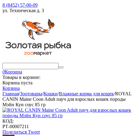
8 (8452) 57-00-09
ул. Техническая д. 3
0
Корзина
Товары в корзине:
Корзина пуста
Корзина
Главная
/
Зоотовары
/
Кошки
/
Влажные корма для кошек
/
ROYAL
CANIN Maine Coon Adult пауч для взрослых кошек породы
Мэйн Кун соус 85 гр
КОД:
РТ-00007211
Поделиться
Tweet