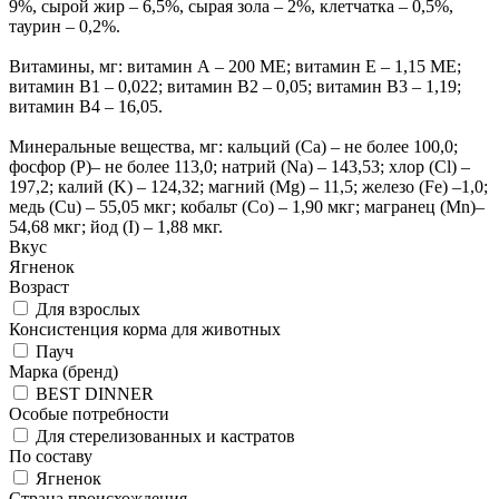
9%, сырой жир – 6,5%, сырая зола – 2%, клетчатка – 0,5%,
таурин – 0,2%.
Витамины, мг: витамин А – 200 МЕ; витамин Е – 1,15 МЕ;
витамин В1 – 0,022; витамин В2 – 0,05; витамин В3 – 1,19;
витамин В4 – 16,05.
Минеральные вещества, мг: кальций (Са) – не более 100,0;
фосфор (Р)– не более 113,0; натрий (Na) – 143,53; хлор (Cl) –
197,2; калий (K) – 124,32; магний (Mg) – 11,5; железо (Fe) –1,0;
медь (Cu) – 55,05 мкг; кобальт (Co) – 1,90 мкг; магранец (Mn)–
54,68 мкг; йод (I) – 1,88 мкг.
Вкус
Ягненок
Возраст
Для взрослых
Консистенция корма для животных
Пауч
Марка (бренд)
BEST DINNER
Особые потребности
Для стерелизованных и кастратов
По составу
Ягненок
Страна происхождения