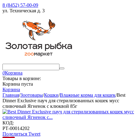
8 (8452) 57-00-09
ул. Техническая д. 3
0
Корзина
Товары в корзине:
Корзина пуста
Корзина
Главная
/
Зоотовары
/
Кошки
/
Влажные корма для кошек
/
Best
Dinner Exclusive пауч для стерилизованных кошек мусс
сливочный Ягненок с клюквой 85г
КОД:
РТ-00014202
Поделиться
Tweet