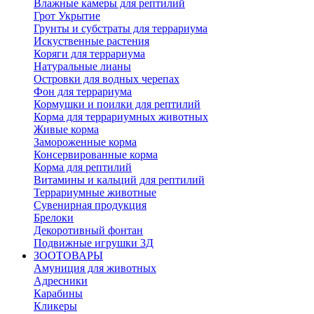
Влажные камеры для рептилий
Грот Укрытие
Грунты и субстраты для террариума
Искуственные растения
Коряги для террариума
Натуральные лианы
Островки для водных черепах
Фон для террариума
Кормушки и поилки для рептилий
Корма для террариумных животных
Живые корма
Замороженные корма
Консервированные корма
Корма для рептилий
Витамины и кальций для рептилий
Террариумные животные
Сувенирная продукция
Брелоки
Декоротивный фонтан
Подвижные игрушки 3Д
ЗООТОВАРЫ
Амуниция для животных
Адресники
Карабины
Кликеры