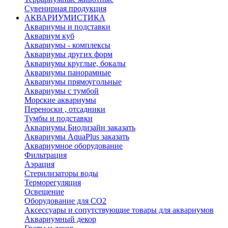
Сувенирная продукция
АКВАРИУМИСТИКА
Аквариумы и подставки
Аквариум куб
Аквариумы - комплексы
Аквариумы других форм
Аквариумы круглые, бокалы
Аквариумы панорамные
Аквариумы прямоугольные
Аквариумы с тумбой
Морские аквариумы
Переноски , отсадники
Тумбы и подставки
Аквариумы Биодизайн заказать
Аквариумы AquaPlus заказать
Аквариумное оборудование
Фильтрация
Аэрация
Стерилизаторы воды
Терморегуляция
Освещение
Оборудование для CO2
Аксессуары и сопутствующие товары для аквариумов
Аквариумный декор