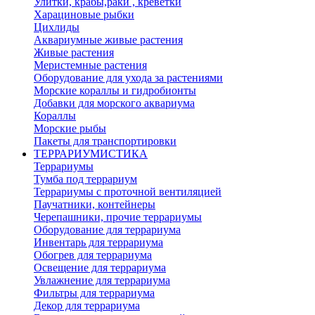
Улитки, крабы,раки , креветки
Харациновые рыбки
Цихлиды
Аквариумные живые растения
Живые растения
Меристемные растения
Оборудование для ухода за растениями
Морские кораллы и гидробионты
Добавки для морского аквариума
Кораллы
Морские рыбы
Пакеты для транспортировки
ТЕРРАРИУМИСТИКА
Террариумы
Тумба под террариум
Террариумы с проточной вентиляцией
Паучатники, контейнеры
Черепашники, прочие террариумы
Оборудование для террариума
Инвентарь для террариума
Обогрев для террариума
Освещение для террариума
Увлажнение для террариума
Фильтры для террариума
Декор для террариума