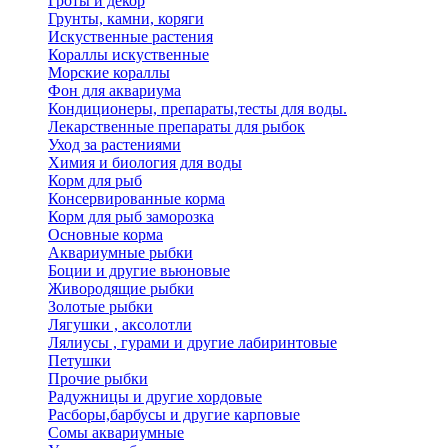
Гроты и декор
Грунты, камни, коряги
Искуственные растения
Кораллы искуственные
Морские кораллы
Фон для аквариума
Кондиционеры, препараты,тесты для воды.
Лекарственные препараты для рыбок
Уход за растениями
Химия и биология для воды
Корм для рыб
Консервированные корма
Корм для рыб заморозка
Основные корма
Аквариумные рыбки
Боции и другие вьюновые
Живородящие рыбки
Золотые рыбки
Лягушки , аксолотли
Лялиусы , гурами и другие лабиринтовые
Петушки
Прочие рыбки
Радужницы и другие хордовые
Расборы,барбусы и другие карповые
Сомы аквариумные