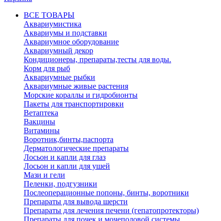
ВСЕ ТОВАРЫ
Аквариумистика
Аквариумы и подставки
Аквариумное оборудование
Аквариумный декор
Кондиционеры, препараты,тесты для воды.
Корм для рыб
Аквариумные рыбки
Аквариумные живые растения
Морские кораллы и гидробионты
Пакеты для транспортировки
Ветаптека
Вакцины
Витамины
Воротник,бинты,паспорта
Дерматологические препараты
Лосьон и капли для глаз
Лосьон и капли для ушей
Мази и гели
Пеленки, подгузники
Послеоперационные попоны, бинты, воротники
Препараты для вывода шерсти
Препараты для лечения печени (гепатопротекторы)
Препараты для почек и мочеполовой системы