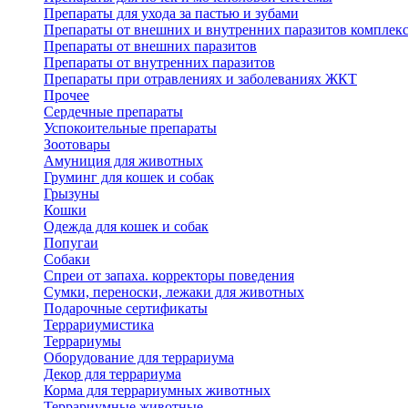
Препараты для ухода за пастью и зубами
Препараты от внешних и внутренних паразитов комплек
Препараты от внешних паразитов
Препараты от внутренних паразитов
Препараты при отравлениях и заболеваниях ЖКТ
Прочее
Сердечные препараты
Успокоительные препараты
Зоотовары
Амуниция для животных
Груминг для кошек и собак
Грызуны
Кошки
Одежда для кошек и собак
Попугаи
Собаки
Спреи от запаха. корректоры поведения
Сумки, переноски, лежаки для животных
Подарочные сертификаты
Террариумистика
Террариумы
Оборудование для террариума
Декор для террариума
Корма для террариумных животных
Террариумные животные